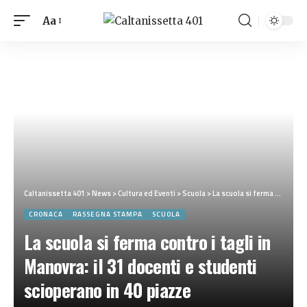
Aa
Caltanissetta 401
>
News
>
Cultura ed Eventi
>
Scuola
>
La scuola si ferma contro i tagli in Manovra: il 31 docenti e studenti scioperano in 40 piazze
CRONACA
RASSEGNA STAMPA
SCUOLA
La scuola si ferma contro i tagli in
Manovra: il 31 docenti e studenti
scioperano in 40 piazze