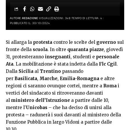
AUTORE:
REDAZIONE
VISUALIZZAZIONI: 348
TEMPO DI LETTURA: 4
PUBBLICATO IL: 30/10/2024
Si allarga la
protesta
contro le scelte del
governo
sul
fronte della
scuola
. In oltre
quaranta piazze
, giovedì
31, protesteranno
insegnanti
, studenti e
personale
Ata
. La mobilitazione è stata indetta dalla
Flc Cgil
.
Dalla
Sicilia
al
Trentino
passando
per
Basilicata
,
Marche
,
Emilia-Romagna
e altre
regioni ci saranno ovunque cortei, mentre a
Roma
i
vertici del sindacato si ritroveranno davanti
al
ministero dell’Istruzione
a partire dalle 10,
mentre l’
Unicobas
– che ha deciso di unirsi alla
protesta – radunerà i suoi davanti al ministero della
Funzione Pubblica in largo Vidoni a partire dalle
10.30.