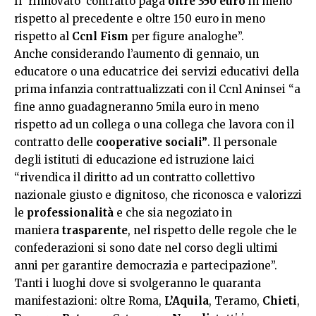
Il ‘rinnovato’ contratto paga
oltre 350 euro
in meno
rispetto al precedente e oltre 150 euro in meno
rispetto al
Ccnl Fism
per figure analoghe”.
Anche considerando l’aumento di gennaio, un
educatore o una educatrice dei servizi educativi della
prima infanzia contrattualizzati con il Ccnl Aninsei “a
fine anno guadagneranno 5mila euro in meno
rispetto ad un collega o una collega che lavora con il
contratto delle
cooperative sociali”
. Il personale
degli istituti di educazione ed istruzione laici
“rivendica il diritto ad un contratto collettivo
nazionale giusto e dignitoso, che riconosca e valorizzi
le
professionalità
e che sia negoziato in
maniera
trasparente
, nel rispetto delle regole che le
confederazioni si sono date nel corso degli ultimi
anni per garantire democrazia e partecipazione”.
Tanti i luoghi dove si svolgeranno le quaranta
manifestazioni: oltre Roma,
L’Aquila
, Teramo,
Chieti
,