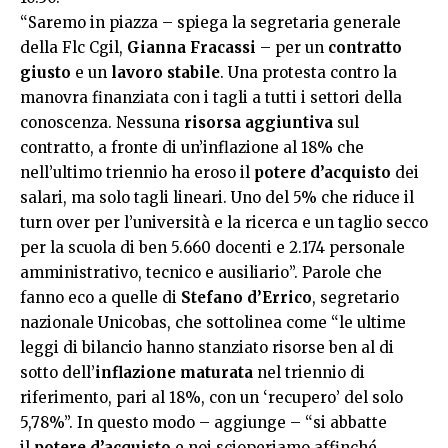
“Saremo in piazza – spiega la segretaria generale
della Flc Cgil,
Gianna Fracassi
– per un
contratto
giusto
e un
lavoro stabile
. Una protesta contro la
manovra finanziata con i tagli a tutti i settori della
conoscenza. Nessuna
risorsa aggiuntiva
sul
contratto, a fronte di un’inflazione al 18% che
nell’ultimo triennio ha eroso il
potere d’acquisto
dei
salari, ma solo tagli lineari. Uno del 5% che riduce il
turn over per l’università e la ricerca e un taglio secco
per la scuola di ben 5.660 docenti e 2.174 personale
amministrativo, tecnico e ausiliario”. Parole che
fanno eco a quelle di
Stefano d’Errico
, segretario
nazionale Unicobas, che sottolinea come “le ultime
leggi di bilancio hanno stanziato risorse ben al di
sotto dell’
inflazione maturata
nel triennio di
riferimento, pari al 18%, con un ‘recupero’ del solo
5,78%”. In questo modo – aggiunge – “si abbatte
il
potere d’acquisto
e noi scioperiamo affinché