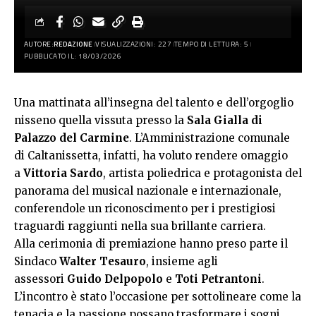
AUTORE:
REDAZIONE
VISUALIZZAZIONI: 227
TEMPO DI LETTURA: 5
PUBBLICATO IL: 18/03/2026
Una mattinata all’insegna del talento e dell’orgoglio
nisseno quella vissuta presso la
Sala Gialla di
Palazzo del Carmine
. L’Amministrazione comunale
di Caltanissetta, infatti, ha voluto rendere omaggio
a
Vittoria Sardo
, artista poliedrica e protagonista del
panorama del musical nazionale e internazionale,
conferendole un riconoscimento per i prestigiosi
traguardi raggiunti nella sua brillante carriera.
Alla cerimonia di premiazione hanno preso parte il
Sindaco
Walter Tesauro
, insieme agli
assessori
Guido Delpopolo
e
Toti Petrantoni
.
L’incontro è stato l’occasione per sottolineare come la
tenacia e la passione possano trasformare i sogni