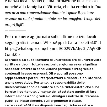
e danza locali, radici di una formazione di successo,
nonché alla famiglia di Vittoria, che ha creduto in
“un
percorso non convenzionale durante il quale il genitore
assume un ruolo fondamentale per incoraggiare i sogni dei
propri figli”.
——————
Per rimanere aggiornato sulle ultime notizie locali
segui gratis il canale WhatsApp di Caltanissetta401.it
https://whatsapp.com/channel/0029VbAkvGI77qVRlE
Csmk0o
Si precisa
:
La pubblicazione di un articolo e/o di un’intervista
scritta o video in tutte le sezioni del giornale non significa
necessariamente la condivisione parziale o integrale dei
contenuti in esso espressi. Gli elaborati possono
rappresentare pareri, interpretazioni e ricostruzioni storiche
anche soggettive. Pertanto, le responsabilità delle
dichiarazioni sono dell’autore e/o dell’intervistato che ci ha
fornito il contenuto. L’intento della testata è quello di fare
informazione a 360 gradi e di divulgare notizie di interesse
pubblico. Naturalmente, sull’argomento trattato,
caltanissetta401.it è a disposizione degli interessati e a