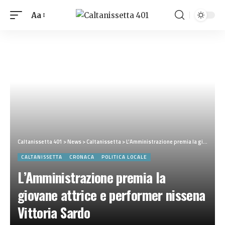
Aa
Caltanissetta 401
>
News
>
Caltanissetta
>
L’Amministrazione premia la giovane attrice e performer nissena Vittoria Sardo
CALTANISSETTA
CRONACA
POLITICA LOCALE
L’Amministrazione premia la
giovane attrice e performer nissena
Vittoria Sardo