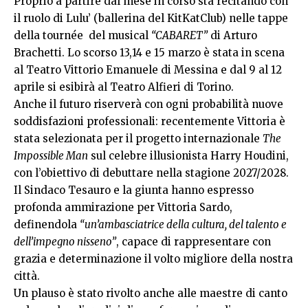
Proprio a partire dal mese in corso sta recitando con
il ruolo di Lulu’ (ballerina del KitKatClub) nelle tappe
della tournée del musical
“CABARET”
di Arturo
Brachetti. Lo scorso 13,14 e 15 marzo è stata in scena
al Teatro Vittorio Emanuele di Messina e dal 9 al 12
aprile si esibirà al Teatro Alfieri di Torino.
Anche il futuro riserverà con ogni probabilità nuove
soddisfazioni professionali: recentemente Vittoria è
stata selezionata per il progetto internazionale
The
Impossible Man
sul celebre illusionista Harry Houdini,
con l’obiettivo di debuttare nella stagione 2027/2028.
Il Sindaco Tesauro e la giunta hanno espresso
profonda ammirazione per Vittoria Sardo,
definendola
“un’ambasciatrice della cultura, del talento e
dell’impegno nisseno”
, capace di rappresentare con
grazia e determinazione il volto migliore della nostra
città.
Un plauso è stato rivolto anche alle maestre di canto