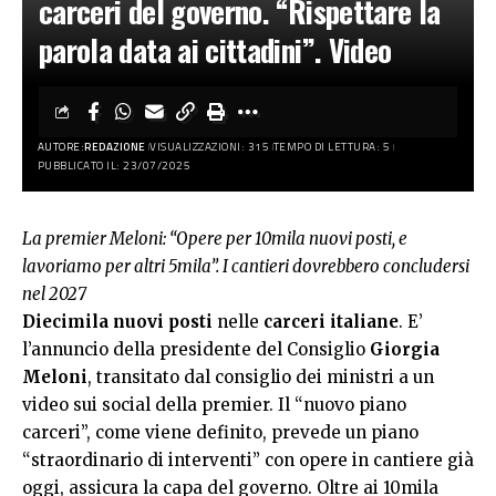
carceri del governo. “Rispettare la
parola data ai cittadini”. Video
AUTORE:
REDAZIONE
VISUALIZZAZIONI: 315
TEMPO DI LETTURA: 5
PUBBLICATO IL: 23/07/2025
La premier Meloni: “Opere per 10mila nuovi posti, e
lavoriamo per altri 5mila”. I cantieri dovrebbero concludersi
nel 2027
Diecimila nuovi posti
nelle
carceri italiane
. E’
l’annuncio della presidente del Consiglio
Giorgia
Meloni
, transitato dal consiglio dei ministri a un
video sui social della premier. Il “nuovo piano
carceri”, come viene definito, prevede un piano
“straordinario di interventi” con opere in cantiere già
oggi, assicura la capa del governo. Oltre ai 10mila