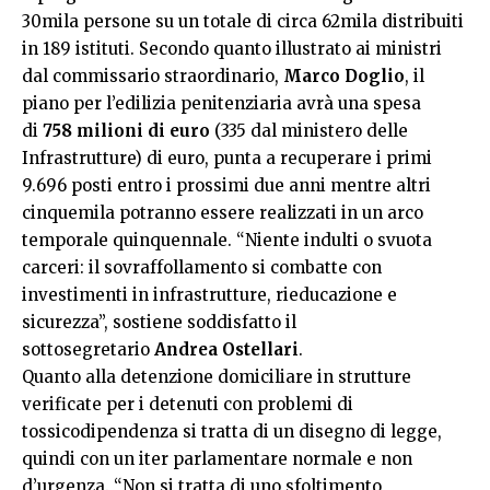
30mila persone su un totale di circa 62mila distribuiti
in 189 istituti. Secondo quanto illustrato ai ministri
dal commissario straordinario,
Marco Doglio
, il
piano per l’edilizia penitenziaria avrà una spesa
di
758 milioni di euro
(335 dal ministero delle
Infrastrutture) di euro, punta a recuperare i primi
9.696 posti entro i prossimi due anni mentre altri
cinquemila potranno essere realizzati in un arco
temporale quinquennale. “Niente indulti o svuota
carceri: il sovraffollamento si combatte con
investimenti in infrastrutture, rieducazione e
sicurezza”, sostiene soddisfatto il
sottosegretario
Andrea Ostellari
.
Quanto alla detenzione domiciliare in strutture
verificate per i detenuti con problemi di
tossicodipendenza si tratta di un disegno di legge,
quindi con un iter parlamentare normale e non
d’urgenza. “Non si tratta di uno sfoltimento