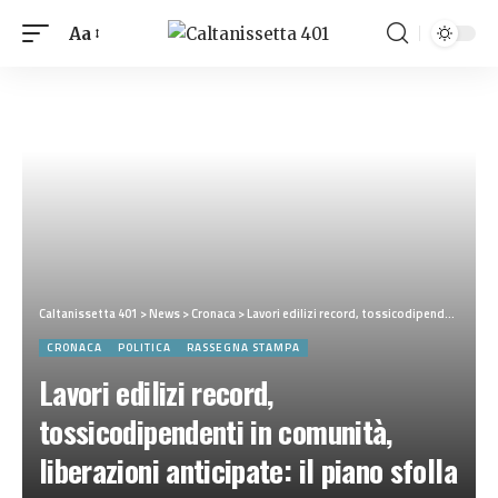
Aa
Caltanissetta 401
>
News
>
Cronaca
>
Lavori edilizi record, tossicodipendenti in comunità, liberazioni anticipate: il piano sfolla carceri del governo. “Rispettare la parola data ai cittadini”. Video
CRONACA
POLITICA
RASSEGNA STAMPA
Lavori edilizi record,
tossicodipendenti in comunità,
liberazioni anticipate: il piano sfolla