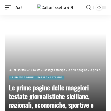
Aa
Caltanissetta 401
>
News
>
Rassegna stampa
>
Le prime pagine
>
Le prime pagine delle maggiori testate giornalistiche siciliane, nazionali, economiche, sportive e straniere in Italia di Mercoledì 1 Luglio 2026
LE PRIME PAGINE
RASSEGNA STAMPA
Le prime pagine delle maggiori
testate giornalistiche siciliane,
nazionali, economiche, sportive e