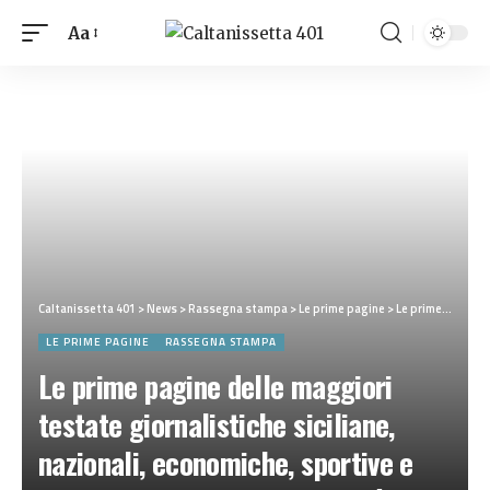
Aa
Caltanissetta 401
>
News
>
Rassegna stampa
>
Le prime pagine
>
Le prime pagine delle maggiori testate giornalistiche siciliane, nazionali, economiche, sportive e straniere in Italia di Mercoledì 3 Giugno 2026
LE PRIME PAGINE
RASSEGNA STAMPA
Le prime pagine delle maggiori
testate giornalistiche siciliane,
nazionali, economiche, sportive e