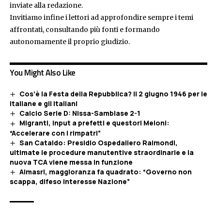
inviate alla redazione.
Invitiamo infine i lettori ad approfondire sempre i temi
affrontati, consultando più fonti e formando
autonomamente il proprio giudizio.
You Might Also Like
Cos’è la Festa della Repubblica? Il 2 giugno 1946 per le
italiane e gli italiani
Calcio Serie D: Nissa-Sambiase 2-1
Migranti, input a prefetti e questori Meloni:
“Accelerare con i rimpatri”
San Cataldo: Presidio Ospedaliero Raimondi,
ultimate le procedure manutentive straordinarie e la
nuova TCA viene messa in funzione
Almasri, maggioranza fa quadrato: “Governo non
scappa, difeso interesse Nazione”