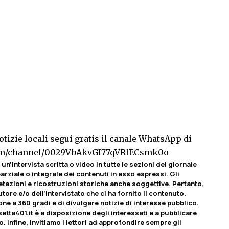
tizie locali segui gratis il canale WhatsApp di
com/channel/0029VbAkvGI77qVRlECsmk0o
un’intervista scritta o video in tutte le sezioni del giornale
rziale o integrale dei contenuti in esso espressi. Gli
etazioni e ricostruzioni storiche anche soggettive. Pertanto,
tore e/o dell’intervistato che ci ha fornito il contenuto.
ione a 360 gradi e di divulgare notizie di interesse pubblico.
etta401.it è a disposizione degli interessati e a pubblicare
o. Infine, invitiamo i lettori ad approfondire sempre gli