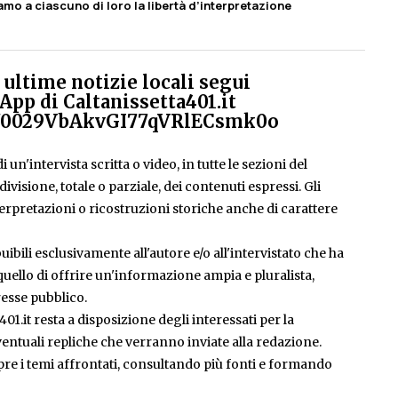
iamo a ciascuno di loro la libertà d’interpretazione
ultime notizie locali segui
App di Caltanissetta401.it
el/0029VbAkvGI77qVRlECsmk0o
 un'intervista scritta o video, in tutte le sezioni del
isione, totale o parziale, dei contenuti espressi. Gli
rpretazioni o ricostruzioni storiche anche di carattere
ibili esclusivamente all'autore e/o all'intervistato che ha
è quello di offrire un'informazione ampia e pluralista,
esse pubblico.
401.it resta a disposizione degli interessati per la
entuali repliche che verranno inviate alla redazione.
pre i temi affrontati, consultando più fonti e formando