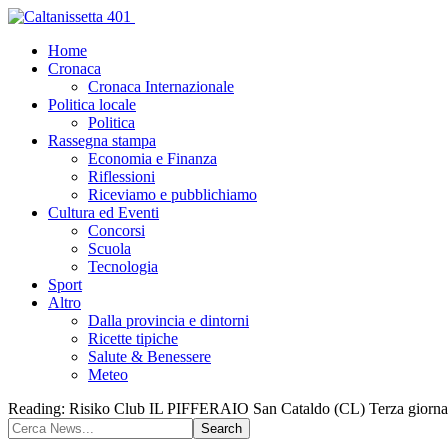
Home
Cronaca
Cronaca Internazionale
Politica locale
Politica
Rassegna stampa
Economia e Finanza
Riflessioni
Riceviamo e pubblichiamo
Cultura ed Eventi
Concorsi
Scuola
Tecnologia
Sport
Altro
Dalla provincia e dintorni
Ricette tipiche
Salute & Benessere
Meteo
Reading:
Risiko Club IL PIFFERAIO San Cataldo (CL) Terza giornata