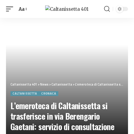
Aa
Caltanissetta 401
>
News
>
Caltanissetta
>
L’emeroteca di Caltanissetta si trasferisce in via Berengario Gaetani: servizio di consultazione temporaneamente sospeso
CALTANISSETTA
CRONACA
L’emeroteca di Caltanissetta si
trasferisce in via Berengario
Gaetani: servizio di consultazione