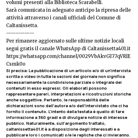
volumi presenti alla Biblioteca Scarabelli.
Sarà comunicata in adeguato anticipo la ripresa delle
attività attraverso i canali ufficiali del Comune di
Caltanissetta.
——————
Per rimanere aggiornato sulle ultime notizie locali
segui gratis il canale WhatsApp di Caltanissetta401.it
https://whatsapp.com/channel/0029VbAkvGI77qVRlE
Csmk0o
Si precisa
:
La pubblicazione di un articolo e/o di un’intervista
scritta o video in tutte le sezioni del giornale non significa
necessariamente la condivisione parziale o integrale dei
contenuti in esso espressi. Gli elaborati possono
rappresentare pareri, interpretazioni e ricostruzioni storiche
anche soggettive. Pertanto, le responsabilità delle
dichiarazioni sono dell’autore e/o dell’intervistato che ci ha
fornito il contenuto. L’intento della testata è quello di fare
informazione a 360 gradi e di divulgare notizie di interesse
pubblico. Naturalmente, sull’argomento trattato,
caltanissetta401.it è a disposizione degli interessati e a
pubblicare loro i comunicati o/e le repliche che ci invieranno.