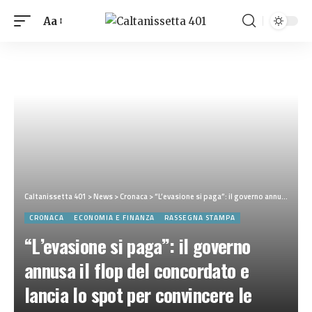
Aa
Caltanissetta 401
>
News
>
Cronaca
>
“L’evasione si paga”: il governo annusa il flop del concordato e lancia lo spot per convincere le partite Iva. Ma i controlli non aumenteranno
CRONACA
ECONOMIA E FINANZA
RASSEGNA STAMPA
“L’evasione si paga”: il governo
annusa il flop del concordato e
lancia lo spot per convincere le