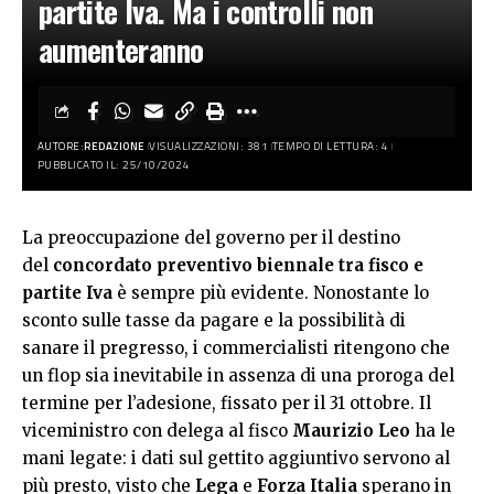
partite Iva. Ma i controlli non
aumenteranno
AUTORE:
REDAZIONE
VISUALIZZAZIONI: 381
TEMPO DI LETTURA: 4
PUBBLICATO IL: 25/10/2024
La preoccupazione del governo per il destino
del
concordato preventivo biennale tra fisco e
partite Iva
è sempre più evidente. Nonostante lo
sconto sulle tasse da pagare e la possibilità di
sanare il pregresso, i commercialisti ritengono che
un flop sia inevitabile in assenza di una proroga del
termine per l’adesione, fissato per il 31 ottobre. Il
viceministro con delega al fisco
Maurizio Leo
ha le
mani legate: i dati sul gettito aggiuntivo servono al
più presto, visto che
Lega
e
Forza Italia
sperano in