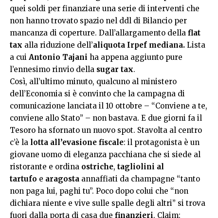
quei soldi per finanziare una serie di interventi che
non hanno trovato spazio nel ddl di Bilancio per
mancanza di coperture. Dall’allargamento della
flat
tax
alla riduzione dell’
aliquota Irpef mediana.
Lista
a cui
Antonio Tajani
ha appena aggiunto pure
l’ennesimo rinvio della
sugar tax
.
Così, all’ultimo minuto, qualcuno al ministero
dell’Economia si è convinto che la campagna di
comunicazione lanciata il 10 ottobre – “Conviene a te,
conviene allo Stato” – non bastava. E due giorni fa il
Tesoro ha sfornato un nuovo spot. Stavolta al centro
c’è la
lotta all’evasione fiscale
: il protagonista è un
giovane uomo di eleganza pacchiana che si siede al
ristorante e ordina
ostriche
,
tagliolini al
tartufo
e
aragosta
annaffiati da champagne “tanto
non paga lui, paghi tu”. Poco dopo colui che “non
dichiara niente e vive sulle spalle degli altri” si trova
fuori dalla porta di casa due
finanzieri
. Claim: