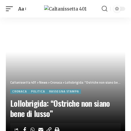
Aa
Caltanissetta 401
>
News
>
Cronaca
>
Lollobrigida: “Ostriche non siano bene di lusso”
CRONACA
POLITICA
RASSEGNA STAMPA
Lollobrigida: “Ostriche non siano
bene di lusso”