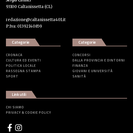
Sergio Cirlinci
93100 Caltanissetta (CL)
redazione@caltanissetta401.it
P:Iva: 01392140859
Categorie
Categorie
CRONACA
CONCORSI
CULTURA ED EVENTI
DALLA PROVINCIA E DINTORNI
POLITICA LOCALE
FINANZA
RASSEGNA STAMPA
GIOVANI E UNIVERSITÀ
SPORT
SANITÀ
Link utili
CHI SIAMO
PRIVACY & COOKIE POLICY