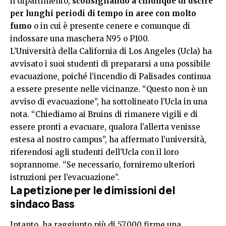
il dipartimento,
sconsigliando a chiunque di uscire
per lunghi periodi di tempo in aree con molto
fumo
o in cui è presente cenere e comunque di
indossare una maschera N95 o P100.
L’Università della California di Los Angeles (Ucla) ha
avvisato i suoi studenti di prepararsi a una possibile
evacuazione, poiché l’incendio di Palisades continua
a essere presente nelle vicinanze. “Questo non è un
avviso di evacuazione”, ha sottolineato l’Ucla in una
nota. “Chiediamo ai Bruins di rimanere vigili e di
essere pronti a evacuare, qualora l’allerta venisse
estesa al nostro campus”, ha affermato l’università,
riferendosi agli studenti dell’Ucla con il loro
soprannome. “Se necessario, forniremo ulteriori
istruzioni per l’evacuazione”.
La petizione per le dimissioni del
sindaco Bass
Intanto, ha raggiunto più di 57.000 firme una