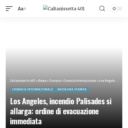
Aa
Caltanissetta 401
>
News
>
Cronaca
>
Cronaca Internazionale
>
Los Angeles, incendio Palisades si allarga: ordine di evacuazione immediata
CRONACA INTERNAZIONALE
RASSEGNA STAMPA
Los Angeles, incendio Palisades si
allarga: ordine di evacuazione
immediata