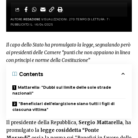
AUTORE:
REDAZIONE
VISUALIZZAZIONI: 270
TEMPO DI LETTURA: 7
PUBBLICATO IL: 16/04/2025
Il capo dello Stato ha promulgato la legge, segnalando però
ai presidenti delle Camere “punti che non appaiono in linea
con principi e norme della Costituzione”
Contents
Mattarella: “Dubbi sul limite delle sole strade
nazionali”
“Beneficiari dell’elargizione siano tutti i figli di
ciascuna vittima”
Il presidente della Repubblica,
Sergio Mattarella
, ha
promulgato la
legge cosiddetta “Ponte
Morandi”
ossia la norma sui “Benefici in favore delle