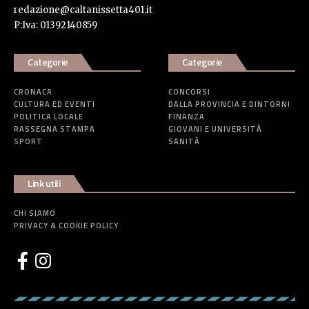
redazione@caltanissetta401.it
P:Iva: 01392140859
Categorie
Categorie
CRONACA
CONCORSI
CULTURA ED EVENTI
DALLA PROVINCIA E DINTORNI
POLITICA LOCALE
FINANZA
RASSEGNA STAMPA
GIOVANI E UNIVERSITÀ
SPORT
SANITÀ
Link utili
CHI SIAMO
PRIVACY & COOKIE POLICY