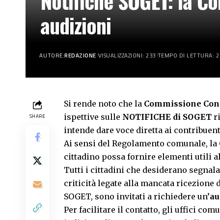
Notifiche SOGET: la Com
audizioni
AUTORE:
REDAZIONE
VISUALIZZAZIONI: 233
TEMPO DI LETTURA: 2
Si rende noto che la
Commissione Cons
ispettive sulle
NOTIFICHE
di SOGET
ri
SHARE
intende dare voce diretta ai contribuent
Ai sensi del Regolamento comunale, la
cittadino possa fornire elementi utili al
Tutti i cittadini che desiderano segnala
criticità legate alla mancata ricezione d
SOGET, sono invitati a richiedere un’
au
Per facilitare il contatto, gli uffici c