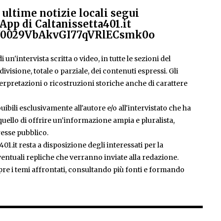
ultime notizie locali segui
App di Caltanissetta401.it
el/0029VbAkvGI77qVRlECsmk0o
 un'intervista scritta o video, in tutte le sezioni del
isione, totale o parziale, dei contenuti espressi. Gli
rpretazioni o ricostruzioni storiche anche di carattere
ibili esclusivamente all'autore e/o all'intervistato che ha
è quello di offrire un'informazione ampia e pluralista,
esse pubblico.
401.it resta a disposizione degli interessati per la
entuali repliche che verranno inviate alla redazione.
pre i temi affrontati, consultando più fonti e formando