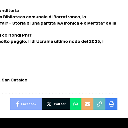
enditoria
la Biblioteca comunale di Barrafranca, la
i? – Storia di una partita IVA ironica e divertita” della
i coi fondi Pnrr
lto peggio. Il dl Ucraina ultimo nodo del 2025, i
o
San Cataldo
Facebook
Twitter