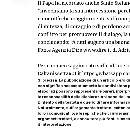
Il Papa ha ricordato anche Santo Stefano
“Invochiamo la sua intercessione perché
comunità che maggiormente soffrono pe
di mitezza, di coraggio e di perdono a
conflitto per promuovere il dialogo, la 
concludendo: “A tutti auguro una buona f
Fonte Agenzia Dire
www.dire.it
di Adri
——————
Per rimanere aggiornato sulle ultime no
Caltanissetta401.it
https://whatsapp.
Si precisa
:
La pubblicazione di un articolo e/o di 
non significa necessariamente la condivisione pa
elaborati possono rappresentare pareri, interpr
le responsabilità delle dichiarazioni sono dell’au
L’intento della testata è quello di fare informaz
Naturalmente, sull’argomento trattato, caltaniss
loro i comunicati o/e le repliche che ci invierann
argomenti trattati, a consultare più fonti e lasci
d’interpretazione.