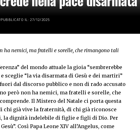
crede nella pace disarmata v
PUBBLICATO IL: 27/12/2025
on ha nemici, ma fratelli e sorelle, che rimangono tali
ferenza” del mondo attuale la gioia “sembrerebbe
 e sceglie “la via disarmata di Gesù e dei martiri”
 fuori dal discorso pubblico e non di rado accusato
ano però non ha nemici, ma fratelli e sorelle, che
comprende. Il Mistero del Natale ci porta questa
i chi già vive la fraternità, di chi già riconosce
la dignità indelebile di figlie e figli di Dio. Per
Gesù”. Così Papa Leone XIV all’Angelus, come