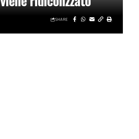
iene ridicolizzato”
SHARE