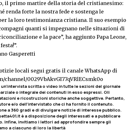
, il primo martire della storia del cristianesimo:
 renda forte la nostra fede e sostenga le
r la loro testimonianza cristiana. Il suo esempio
ccompagni quanti si impegnano nelle situazioni di
riconciliazione e la pace”, ha aggiunto Papa Leone,
esta!”.
ano Gasperetti
tizie locali segui gratis il canale WhatsApp di
com/channel/0029VbAkvGI77qVRlECsmk0o
un’intervista scritta o video in tutte le sezioni del giornale
rziale o integrale dei contenuti in esso espressi. Gli
etazioni e ricostruzioni storiche anche soggettive. Pertanto,
tore e/o dell’intervistato che ci ha fornito il contenuto.
ione a 360 gradi e di divulgare notizie di interesse pubblico.
etta401.it è a disposizione degli interessati e a pubblicare
o. Infine, invitiamo i lettori ad approfondire sempre gli
amo a ciascuno di loro la libertà