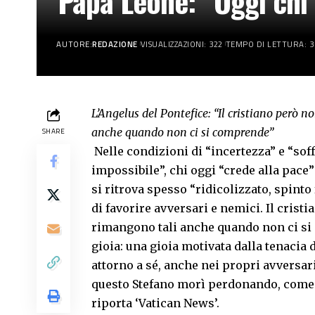
Papa Leone: “Oggi chi 
AUTORE:
REDAZIONE
VISUALIZZAZIONI: 322
TEMPO DI LETTURA: 3
L’Angelus del Pontefice: “Il cristiano però n
anche quando non ci si comprende”
SHARE
Nelle condizioni di “incertezza” e “sof
impossibile”, chi oggi “crede alla pace”
si ritrova spesso “ridicolizzato, spinto
di favorire avversari e nemici. Il cristi
rimangono tali anche quando non ci si 
gioia: una gioia motivata dalla tenacia d
attorno a sé, anche nei propri avversari, 
questo Stefano morì perdonando, come 
riporta ‘Vatican News’.