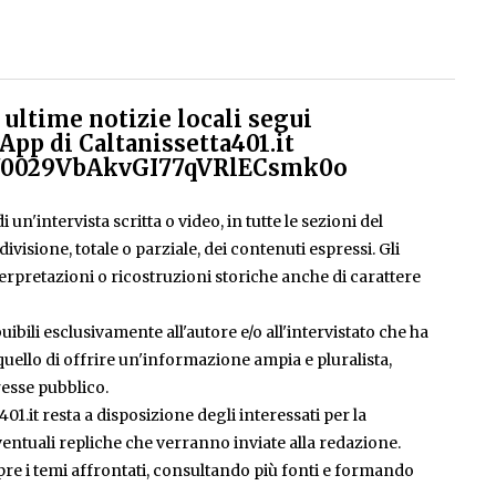
ultime notizie locali segui
App di Caltanissetta401.it
el/0029VbAkvGI77qVRlECsmk0o
 un'intervista scritta o video, in tutte le sezioni del
isione, totale o parziale, dei contenuti espressi. Gli
rpretazioni o ricostruzioni storiche anche di carattere
ibili esclusivamente all'autore e/o all'intervistato che ha
è quello di offrire un'informazione ampia e pluralista,
esse pubblico.
401.it resta a disposizione degli interessati per la
entuali repliche che verranno inviate alla redazione.
pre i temi affrontati, consultando più fonti e formando