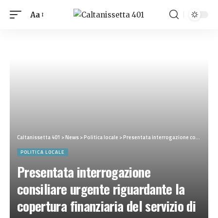
Aa
Caltanissetta 401
>
News
>
Politica locale
>
Presentata interrogazione consiliare urgente riguardante la copertura finanziaria del servizio di assistenza specialistica scolastica ASACOM (Assistenti all’Autonomia e alla Comunicazione).
POLITICA LOCALE
Presentata interrogazione
consiliare urgente riguardante la
copertura finanziaria del servizio di