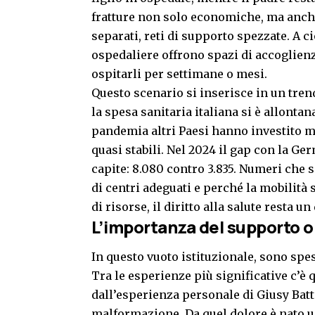
fratture non solo economiche, ma anche 
separati, reti di supporto spezzate. A c
ospedaliere offrono spazi di accoglienz
ospitarli per settimane o mesi.
Questo scenario si inserisce in un tren
la spesa sanitaria italiana si è allonta
pandemia altri Paesi hanno investito m
quasi stabili. Nel 2024 il gap con la Ge
capite: 8.080 contro 3.835. Numeri che 
di centri adeguati e perché la mobilità 
di risorse, il diritto alla salute resta
un 
L’importanza del supporto ol
In questo vuoto istituzionale, sono spe
Tra le esperienze più significative c’è 
dall’esperienza personale di Giusy Bat
malformazione. Da quel dolore è nato u