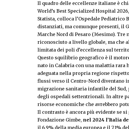
Il quadro delle eccellenze italiane è ch
World’s Best Specialized Hospital 2026
Statista, colloca l’Ospedale Pediatrico
distanziati, ma comunque presenti, il G
Marche Nord di Pesaro (36esimo). Tre n
riconosciuto a livello globale, ma che
limitata dei poli d’eccellenza sul territ
Questo
squilibrio geografico
è il motor
nato in Calabria con una malattia rara 
adeguata nella propria regione rispetto
flussi verso il Centro-Nord diventano ine
migrazione sanitaria infantile del Sud, p
degli ospedali settentrionali. In altre 
risorse economiche che avrebbero potut
Il contrasto è ancora più evidente se s
Fondazione Gimbe,
nel 2024 l’Italia de
il 6,9% della media europea e il 7,1% del