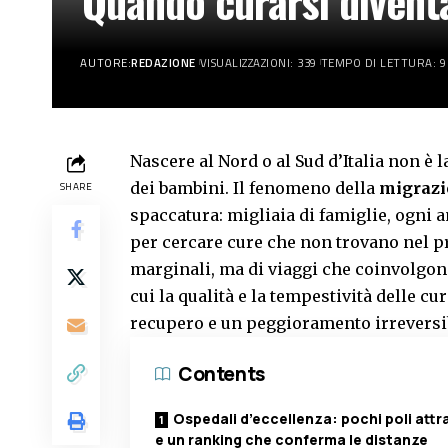
Quando curarsi diventa
AUTORE:
REDAZIONE
VISUALIZZAZIONI: 339
TEMPO DI LETTURA: 9
Nascere al Nord o al Sud d’Italia non è l
dei bambini. Il fenomeno della
migrazi
SHARE
spaccatura: migliaia di famiglie, ogni a
per cercare cure che non trovano nel pr
marginali, ma di viaggi che coinvolgono
cui la qualità e la tempestività delle c
recupero e un peggioramento irreversib
Contents
Ospedali d’eccellenza: pochi poli attra
e un ranking che conferma le distanze