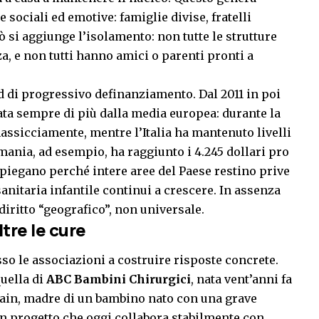
sociali ed emotive: famiglie divise, fratelli
iò si aggiunge l’isolamento: non tutte le strutture
a, e non tutti hanno amici o parenti pronti a
d di progressivo definanziamento. Dal 2011 in poi
nata sempre di più dalla media europea: durante la
assicciamente, mentre l’Italia ha mantenuto livelli
rmania, ad esempio, ha raggiunto i 4.245 dollari pro
spiegano perché intere aree del Paese restino prive
sanitaria infantile continui a crescere. In assenza
diritto “geografico”
, non universale.
tre le cure
sso le associazioni a costruire risposte concrete.
quella di
ABC Bambini Chirurgici
, nata vent’anni fa
tain, madre di un bambino nato con una grave
n progetto che oggi collabora stabilmente con