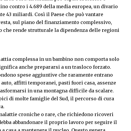
adino contro i 4.689 della media europea, un divario
e 43 miliardi. Così il Paese che può vantare
 resta, sul piano del finanziamento complessivo,
to che rende strutturale la dipendenza delle regioni
alattia complessa in un bambino non comporta solo
ignifica anche prepararsi a un trasloco forzato.
scondono spese aggiuntive che raramente entrano
n auto, affitti temporanei, pasti fuori casa, assenze
rasformarsi in una montagna difficile da scalare.
ipici di molte famiglie del Sud, il percorso di cura
a.
malattie croniche o rare, che richiedono ricoveri
debba abbandonare il proprio lavoro per seguire il
ta a casa a mantenere il nucleo. Questo genera