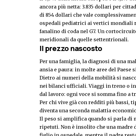
ancora più netta: 3.835 dollari per citt
di 854 dollari che vale complessivament
ospedali pediatrici ai vertici mondiali
fanalino di coda nel G7. Un cortocircui
meridionali da quelle settentrionali.
Il prezzo nascosto
Per una famiglia, la diagnosi di una m
ansia e paura: in molte aree del Paese s
Dietro ai numeri della mobilità si na
nei bilanci ufficiali. Viaggi in treno o i
dal lavoro: ogni voce si somma fino a t
Per chi vive già con redditi più bassi, t
diventa una seconda malattia economic
Il peso si amplifica quando si parla di 
ripetuti. Non è insolito che una madre 
figlio in ospedale, mentre il padre res