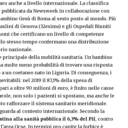
iaro anche a livello internazionale. La
classifica
, pubblicata da Newsweek in collaborazione con
 Bambino Gesù di Roma al sesto posto al mondo. Più
aslini di Genova (32esimo) e gli Ospedali Riuniti
omi che certificano un livello di competenze
 allo stesso tempo confermano una distribuzione
orio nazionale.
e principale della mobilità sanitaria. Un bambino
ha molte meno probabilità di trovare una risposta
 a un coetaneo nato in Liguria. Di conseguenza, i
vitabili: nel 2019 il 87,1% della spesa di
ari a oltre 90 milioni di euro, è finito nelle casse
parole, non solo i pazienti si spostano, ma anche le
o rafforzare il sistema sanitario meridionale.
i guarda al contesto internazionale. Secondo la
stina alla sanità pubblica il 6,3% del Pil
, contro
l’area Ocse. In termini pro capite la forbice è