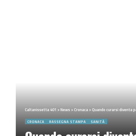
Caltanissetta 401
>
News
>
Cronaca
>
Quando curarsi diventa pa
CRONACA
RASSEGNA STAMPA
SANITÀ