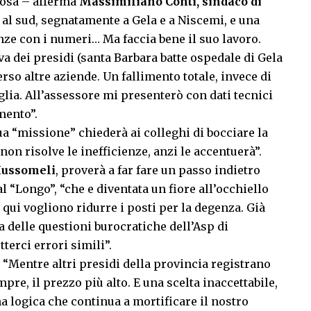
 cosa – afferma
Massimiliano Conti, sindaco di
lo al sud, segnatamente a Gela e a Niscemi, e una
enze con i numeri… Ma faccia bene il suo lavoro.
iva dei presidi (santa Barbara batte ospedale di Gela
verso altre aziende. Un fallimento totale, invece di
glia. All’assessore mi presenterò con dati tecnici
mento”.
ua “missione” chiederà ai colleghi di bocciare la
on risolve le inefficienze, anzi le accentuerà”.
Mussomeli
, proverà a far fare un passo indietro
l “Longo”, “che e diventata un fiore all’occhiello
qui vogliono ridurre i posti per la degenza. Già
 delle questioni burocratiche dell’Asp di
erci errori simili”.
. “Mentre altri presidi della provincia registrano
e, il prezzo più alto. E una scelta inaccettabile,
na logica che continua a mortificare il nostro