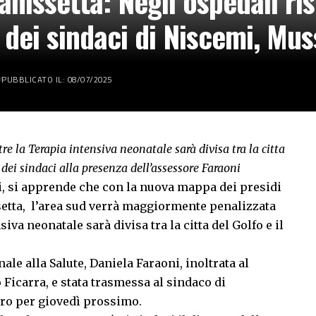
issetta: Negli ospedali ris
i dei sindaci di Niscemi, Mu
PUBBLICATO IL: 08/07/2025
tre la Terapia intensiva neonatale sarà divisa tra la citta
 dei sindaci alla presenza dell’assessore Faraoni
gi, si apprende che con la nuova mappa dei presidi
setta, l’area sud verrà maggiormente penalizzata
siva neonatale sarà divisa tra la citta del Golfo e il
le alla Salute, Daniela Faraoni, inoltrata al
 Ficarra, e stata trasmessa al sindaco di
tro per giovedì prossimo.