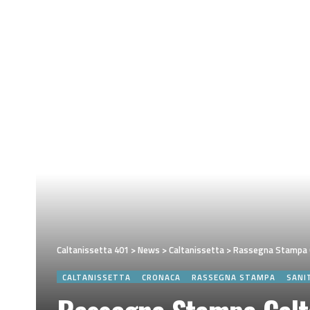
Caltanissetta 401
>
News
>
Caltanissetta
>
Rassegna Stampa Cal
CALTANISSETTA
CRONACA
RASSEGNA STAMPA
SANI