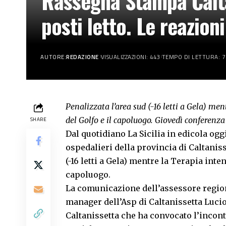
Rassegna Stampa Caltan
posti letto. Le reazion
AUTORE:
REDAZIONE
VISUALIZZAZIONI: 443
TEMPO DI LETTURA: 7
Penalizzata l’area sud (-16 letti a Gela) men
del Golfo e il capoluogo. Giovedì conferenza
SHARE
Dal quotidiano La Sicilia in edicola og
ospedalieri della provincia di Caltanis
(-16 letti a Gela) mentre la Terapia inten
capoluogo.
La comunicazione dell’assessore regiona
manager dell’Asp di Caltanissetta Lucio
Caltanissetta che ha convocato l’incon