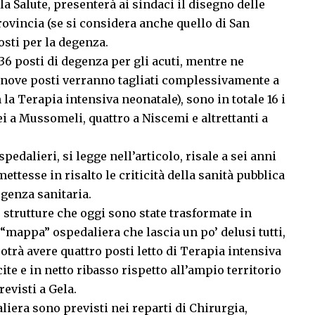
a Salute, presenterà ai sindaci il disegno delle
rovincia (se si considera anche quello di San
osti per la degenza.
 36 posti di degenza per gli acuti, mentre ne
o nove posti verranno tagliati complessivamente a
 la Terapia intensiva neonatale), sono in totale 16 i
sei a Mussomeli, quattro a Niscemi e altrettanti a
edalieri, si legge nell’articolo, risale a sei anni
ettesse in risalto le criticità della sanità pubblica
genza sanitaria.
e strutture che oggi sono state trasformate in
“mappa” ospedaliera che lascia un po’ delusi tutti,
potrà avere quattro posti letto di Terapia intensiva
ite e in netto ribasso rispetto all’ampio territorio
revisti a Gela.
liera sono previsti nei reparti di Chirurgia,