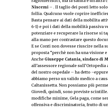
ragionieristici, ma la sanita e un’altra
Niscemi
– . Il taglio dei posti letto so
follia. Qualcuno vuole coprire ineffici
Basta pensare ai dati della mobilita att
6-1) e poi i dati della mobilità passiva 
potenziare e recuperare la risorse si ta
alla mano per contrastare questo docu
E se Conti non dovesse riuscire nella s
proposta “perchè non ha una visione e n
Anche
Giuseppe Catania, sindaco di 
all’assessore regionale sull’Ortopedia a
del nostro ospedale – ha detto –eppure 
abbiamo perso un valido medico a causa
Caltanissetta. Non possiamo più permett
Giovedì, quindi, sono previste scintille
modifiche minime, Gela paga, come sempr
offensiva e discriminatoria, frutto di u