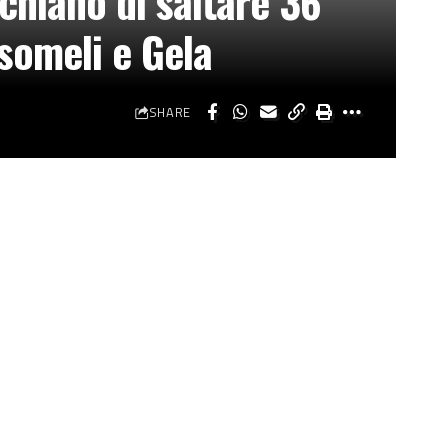
chiano di saltare 36
ssomeli e Gela
SHARE