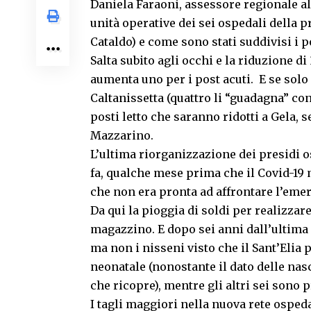
Daniela Faraoni, assessore regionale all
unità operative dei sei ospedali della p
Cataldo) e come sono stati suddivisi i p
Salta subito agli occhi e la riduzione di
aumenta uno per i post acuti. E se sol
Caltanissetta (quattro li “guadagna” con
posti letto che saranno ridotti a Gela, 
Mazzarino.
L’ultima riorganizzazione dei presidi osp
fa, qualche mese prima che il Covid-19 m
che non era pronta ad affrontare l’emer
Da qui la pioggia di soldi per realizzar
magazzino. E dopo sei anni dall’ultima 
ma non i nisseni visto che il Sant’Elia 
neonatale (nonostante il dato delle nasc
che ricopre), mentre gli altri sei sono p
I tagli maggiori nella nuova rete ospeda