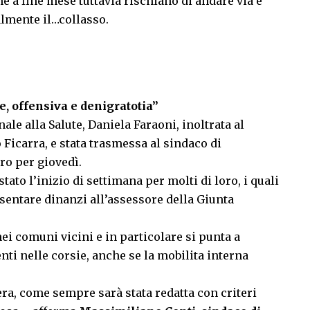
he a fine mese tuttavia rischiano di andare via e
almente il…collasso.
e, offensiva e denigratotia”
le alla Salute, Daniela Faraoni, inoltrata al
 Ficarra, e stata trasmessa al sindaco di
ro per giovedì.
ato l’inizio di settimana per molti di loro, i quali
esentare dinanzi all’assessore della Giunta
ei comuni vicini e in particolare si punta a
nti nelle corsie, anche se la mobilita interna
ra, come sempre sarà stata redatta con criteri