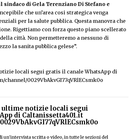
il sindaco di Gela Terenziano Di Stefano e
oncepibile che un’area cosi strategica venga
senziali per la salute pubblica. Questa manovra che
ione. Rigettiamo con forza questo piano scellerato
 della città. Non permetteremo a nessuno di
zzo la sanita pubblica gelese”.
tizie locali segui gratis il canale WhatsApp di
com/channel/0029VbAkvGI77qVRlECsmk0o
ultime notizie locali segui
App di Caltanissetta401.it
el/0029VbAkvGI77qVRlECsmk0o
 un'intervista scritta o video, in tutte le sezioni del