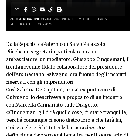
AUTORE:
REDAZIONE
VISUALIZZAZIONI: 408
TEMPO DI LETTURA: 5
PUBBLICATO IL: 05/07/2025
Da laRepubblicaPalermo di Salvo Palazzolo
Più che un segretario particolare era un
ambasciatore, un mediatore. Giuseppe Cinquemani, il
trentanovenne fidato collaboratore del presidente
dell’Ars Gaetano Galvagno, era l’uomo degli incontri
riservati con gli imprenditori.
Così Sabrina De Capitani, ormai ex portavoce di
Galvagno, lo descriveva a proposito di un incontro
con Marcella Cannariato, lady Dragotto:
«Cinquemani gli dirà quelle cose, di stare tranquilla,
perché comunque ci sono dietro loro e che farà lui,
cioè accelererà lui tutta la burocrazia». Una
definizione davvero emblematica per il segretario di