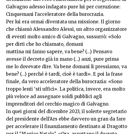
Galvagno adesso indagato pure lui per corruzione:
Cinquemani l’acceleratore della burocrazia.
Per lui era ormai diventata una missione. Il giorno
che chiamò Alessandro Alessi, un altro organizzatore
di eventi molto amico di Galvagno, sussurrò: «Solo
per dirti che ho chiamato, domani
mattina mi fanno sapere, va bene? (…) Pensavo
avesse il decreto già in mano (…) anzi, pure prima
me lo dovevate dire. Va bene domani li pressiamo, va
bene? (…) perché è tardi, cioè è tardi». E poi la frase
finale, da vero acceleratore della burocrazia: «Sono
troppo lenti ‘sti uffici». La politica, invece, era molto
più veloce ad assegnare soldi pubblici agli
imprenditori del cerchio magico di Galvagno.
In quei giorni del dicembre 2023, il solerte segretario
del presidente dell’Ars ebbe davvero un gran da fare
per accelerare il finanziamento destinato ai Dragotto
per il “Magico Natale”. «Ora, aspettano il decreto