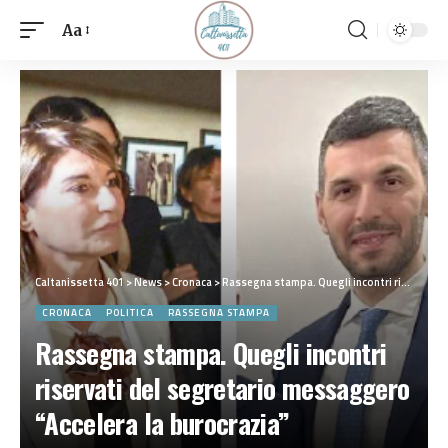
Aa
Caltanissetta 401
>
News
>
Cronaca
>
Rassegna stampa. Quegli incontri riservati del segretario messaggero “Accelera la burocrazia”
CRONACA
POLITICA
RASSEGNA STAMPA
Rassegna stampa. Quegli incontri
riservati del segretario messaggero
“Accelera la burocrazia”