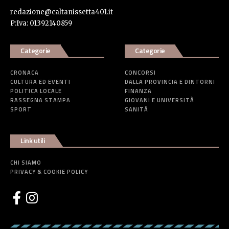
redazione@caltanissetta401.it
P:Iva: 01392140859
Categorie
Categorie
CRONACA
CONCORSI
CULTURA ED EVENTI
DALLA PROVINCIA E DINTORNI
POLITICA LOCALE
FINANZA
RASSEGNA STAMPA
GIOVANI E UNIVERSITÀ
SPORT
SANITÀ
Link utili
CHI SIAMO
PRIVACY & COOKIE POLICY