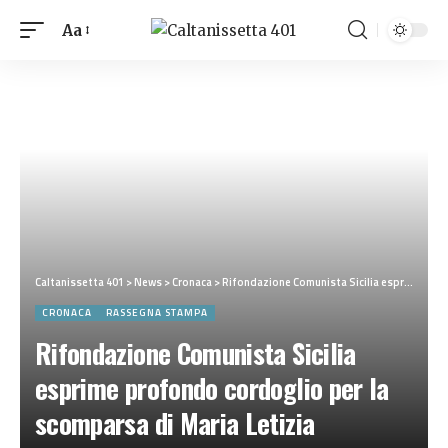
Aa
Caltanissetta 401
>
News
>
Cronaca
>
Rifondazione Comunista Sicilia esprime profondo cordoglio per la scomparsa di Maria Letizia Colajanni
CRONACA
RASSEGNA STAMPA
Rifondazione Comunista Sicilia
esprime profondo cordoglio per la
scomparsa di Maria Letizia