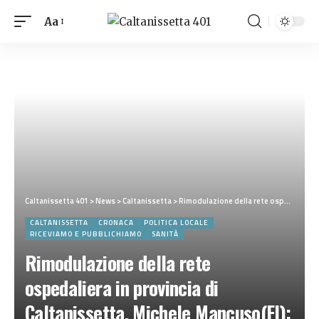
Aa
Caltanissetta 401
>
News
>
Caltanissetta
>
Rimodulazione della rete ospedaliera in provincia di Caltanissetta, Michele Mancuso(FI): “Un’opportunità per rafforzare la sanità territoriale”
CALTANISSETTA
CRONACA
POLITICA LOCALE
RICEVIAMO E PUBBLICHIAMO
SANITÀ
Rimodulazione della rete
ospedaliera in provincia di
Caltanissetta, Michele Mancuso(FI):