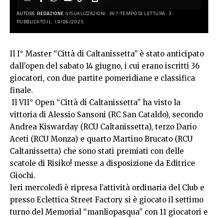
AUTORE:
REDAZIONE
VISUALIZZAZIONI: 397
TEMPO DI LETTURA: 3
PUBBLICATO IL: 19/06/2025
Il I° Master “Città di Caltanissetta” è stato anticipato
dall’open del sabato 14 giugno, i cui erano iscritti 36
giocatori, con due partite pomeridiane e classifica
finale.
Il VII° Open “Città di Caltanissetta” ha visto la
vittoria di Alessio Sansoni (RC San Cataldo), secondo
Andrea Kiswarday (RCU Caltanissetta), terzo Dario
Aceti (RCU Monza) e quarto Martino Brucato (RCU
Caltanissetta) che sono stati premiati con delle
scatole di Risiko! messe a disposizione da Editrice
Giochi.
Ieri mercoledì è ripresa l’attività ordinaria del Club e
presso Eclettica Street Factory si è giocato il settimo
turno del Memorial “manliopasqua” con 11 giocatori e