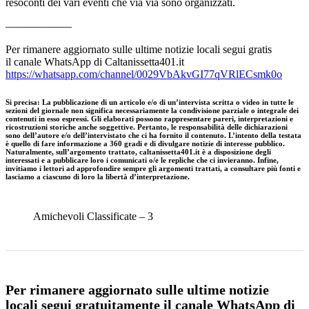
resoconti dei vari eventi che via via sono organizzati.
——————
Per rimanere aggiornato sulle ultime notizie locali segui gratis
il canale WhatsApp di Caltanissetta401.it
https://whatsapp.com/channel/0029VbAkvGI77qVRlECsmk0o
Si precisa
:
La pubblicazione di un articolo e/o di un’intervista scritta o video in tutte le
sezioni del giornale non significa necessariamente la condivisione parziale o integrale dei
contenuti in esso espressi. Gli elaborati possono rappresentare pareri, interpretazioni e
ricostruzioni storiche anche soggettive. Pertanto, le responsabilità delle dichiarazioni
sono dell’autore e/o dell’intervistato che ci ha fornito il contenuto. L’intento della testata
è quello di fare informazione a 360 gradi e di divulgare notizie di interesse pubblico.
Naturalmente, sull’argomento trattato, caltanissetta401.it è a disposizione degli
interessati e a pubblicare loro i comunicati o/e le repliche che ci invieranno. Infine,
invitiamo i lettori ad approfondire sempre gli argomenti trattati, a consultare più fonti e
lasciamo a ciascuno di loro la libertà d’interpretazione.
Amichevoli Classificate – 3
Per rimanere aggiornato sulle ultime notizie
locali segui gratuitamente il canale WhatsApp di