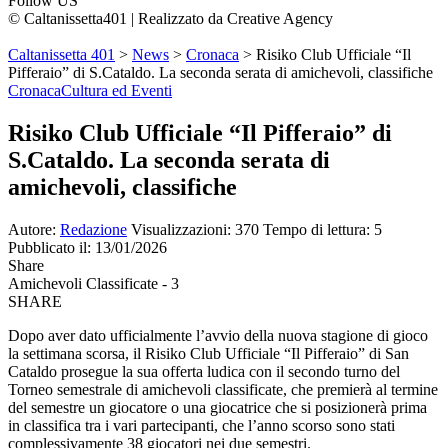
Follow US
© Caltanissetta401 | Realizzato da Creative Agency
Caltanissetta 401
>
News
>
Cronaca
>
Risiko Club Ufficiale “Il
Pifferaio” di S.Cataldo. La seconda serata di amichevoli, classifiche
Cronaca
Cultura ed Eventi
Risiko Club Ufficiale “Il Pifferaio” di
S.Cataldo. La seconda serata di
amichevoli, classifiche
Autore:
Redazione
Visualizzazioni: 370
Tempo di lettura: 5
Pubblicato il: 13/01/2026
Share
Amichevoli Classificate - 3
SHARE
Dopo aver dato ufficialmente l’avvio della nuova stagione di gioco
la settimana scorsa, il Risiko Club Ufficiale “Il Pifferaio” di San
Cataldo prosegue la sua offerta ludica con il secondo turno del
Torneo semestrale di amichevoli classificate, che premierà al termine
del semestre un giocatore o una giocatrice che si posizionerà prima
in classifica tra i vari partecipanti, che l’anno scorso sono stati
complessivamente 38 giocatori nei due semestri.