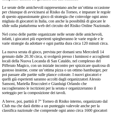
Le serate delle amichevoli rappresentano anche un’ottima occasione
per chiunque di avvicinarsi al Risiko da Torneo, e imparare le regole
di questo appassionante gioco di strategia che coinvolge ogni anno
migliaia di giocatori in Italia, con anche la possibilità di giocare le
sfide sulla piattaforma web del circuito del Risiko Online Nazionale.
Nel corso delle partite organizzate nelle serate delle amichevoli,
infatti, i giocatori più esperienti spiegheranno le varie regole e le
varie strategie da adottare e ogni partita dura circa 120 minuti circa.
La nuova serata di gioco, prevista per domani sera Mercoledì 14
gennaio dalle 20.30 circa, si svolgerà presso i luminosi e accoglienti
locali della Nuova Locanda di San Cataldo, nel complesso del
Pifferaio Magico, con un iniziale incontro per spizzicare qualcosa di
gustoso insieme, come un’ottima pizza o un ottimo hamburger, per
poi passare alle partite sulle plance colorate. I nuovi giocatori e
quelli già esperienti saranno accolti dagli organizzatori Alessio
Sansoni, Mariella Brucculeri e Gianluigi Orlando che
raccoglieranno le iscrizioni per la serata e organizzeranno il
sorteggio per la composizione dei tavoli.
A breve, poi, partirà il 7° Torneo di Risiko interno, organizzato dal
Club ma che darà diritto a un punteggio valevole anche per la
classifica nazionale che comprende ogni anno circa 1600 giocatori