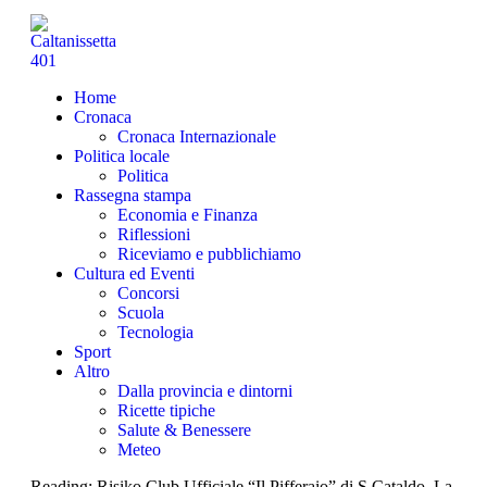
Home
Cronaca
Cronaca Internazionale
Politica locale
Politica
Rassegna stampa
Economia e Finanza
Riflessioni
Riceviamo e pubblichiamo
Cultura ed Eventi
Concorsi
Scuola
Tecnologia
Sport
Altro
Dalla provincia e dintorni
Ricette tipiche
Salute & Benessere
Meteo
Reading:
Risiko Club Ufficiale “Il Pifferaio” di S.Cataldo. La