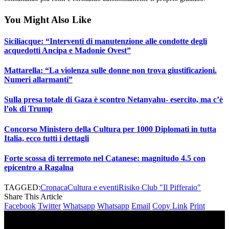
You Might Also Like
Siciliacque: “Interventi di manutenzione alle condotte degli
acquedotti Ancipa e Madonie Ovest”
Mattarella: “La violenza sulle donne non trova giustificazioni.
Numeri allarmanti”
Sulla presa totale di Gaza è scontro Netanyahu- esercito, ma c’è
l’ok di Trump
Concorso Ministero della Cultura per 1000 Diplomati in tutta
Italia, ecco tutti i dettagli
Forte scossa di terremoto nel Catanese: magnitudo 4.5 con
epicentro a Ragalna
TAGGED:
Cronaca
Cultura e eventi
Risiko Club "Il Pifferaio"
Share This Article
Facebook
Twitter
Whatsapp
Whatsapp
Email
Copy Link
Print