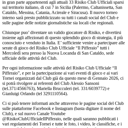
in gran parte appartenenti agli attuali 33 Risiko Club Ufficiali sparsi
sul territorio italiano, di cui 7 in Sicilia (Palermo, Caltanissetta, San
Cataldo, Messina, Catania, Acireale e Siracusa). Il nuovo torneo
interno sarà presto pubblicizzato su tutti i canali social del Club e
sulle pagine delle notizie giornalistiche sia locali che regionali.
Chiunque puo’ diventare un valido giocatore di Risiko, e divertirsi
insieme agli affezionati di questo splendido gioco di strategia, il più
conosciuto e venduto in Italia. E’ sufficiente venire a partecipare alle
serate di gioco del Risiko Club Ufficiale “Il Pifferaio” tutti i
Mercoledì sera presso la Nuova Locanda di San Cataldo, sede
ufficiale delle attività del Club.
Per ogni informazione sulle attività del Risiko Club Ufficiale “Il
Pifferaio”, e per la partecipazione ai vari eventi di gioco e ai vari
Tornei organizzati dal Club già da questo mese di Gennaio 2026, ci
si potrà rivolgere ai referenti del Club Alessio Sansoni
(tel.371/4566763), Mariella Brucculeri (tel. 331/6039772) e
Gianluigi Orlando (tel 3291110564).
Ci si può tenere informati anche attraverso le pagine social del Club
sulle piattaforme Facebook e Instagram (basta digitare il nome del
Club), e sul nuovo Canale Youtube
@RisikoClubUfficialeIlPifferaio, nelle quali saranno pubblicati i
vari regolamenti dei Tornei e tutte le foto, i video, le classifiche, e i