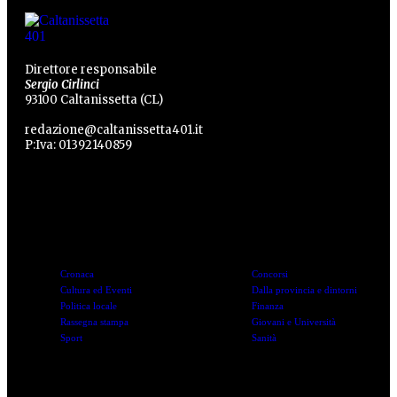
Direttore responsabile
Sergio Cirlinci
93100 Caltanissetta (CL)
redazione@caltanissetta401.it
P:Iva: 01392140859
Categorie
Categorie
Cronaca
Concorsi
Cultura ed Eventi
Dalla provincia e dintorni
Politica locale
Finanza
Rassegna stampa
Giovani e Università
Sport
Sanità