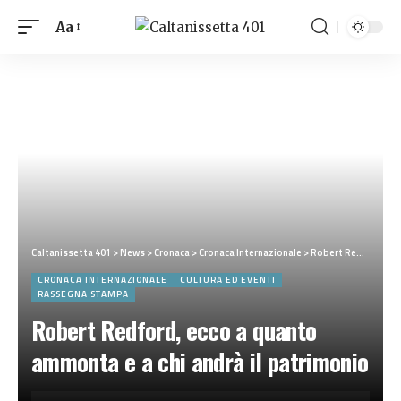
Aa
Caltanissetta 401
>
News
>
Cronaca
>
Cronaca Internazionale
>
Robert Redford, ecco a quanto ammonta e a chi andrà il patrimonio
CRONACA INTERNAZIONALE
CULTURA ED EVENTI
RASSEGNA STAMPA
Robert Redford, ecco a quanto
ammonta e a chi andrà il patrimonio