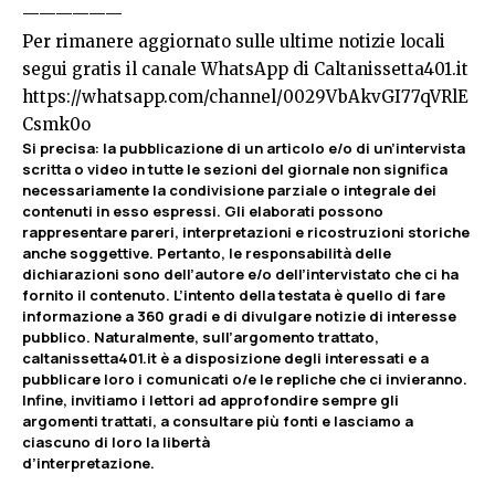
——————
Per rimanere aggiornato sulle ultime notizie locali
segui gratis il canale WhatsApp di Caltanissetta401.it
https://whatsapp.com/channel/0029VbAkvGI77qVRlE
Csmk0o
Si precisa
:
la pubblicazione di un articolo e/o di un’intervista
scritta o video in tutte le sezioni del giornale non significa
necessariamente la condivisione parziale o integrale dei
contenuti in esso espressi. Gli elaborati possono
rappresentare pareri, interpretazioni e ricostruzioni storiche
anche soggettive. Pertanto, le responsabilità delle
dichiarazioni sono dell’autore e/o dell’intervistato che ci ha
fornito il contenuto. L’intento della testata è quello di fare
informazione a 360 gradi e di divulgare notizie di interesse
pubblico. Naturalmente, sull’argomento trattato,
caltanissetta401.it è a disposizione degli interessati e a
pubblicare loro i comunicati o/e le repliche che ci invieranno.
Infine, invitiamo i lettori ad approfondire sempre gli
argomenti trattati, a consultare più fonti e lasciamo a
ciascuno di loro la libertà
d’interpretazione.