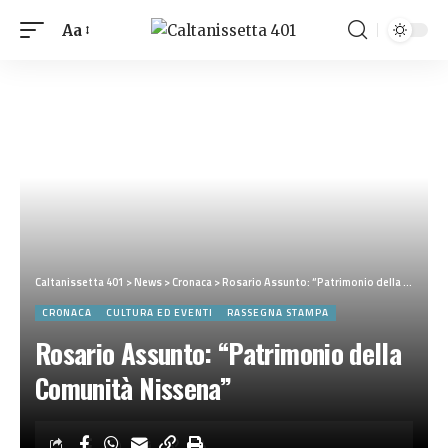
Aa
Caltanissetta 401
>
News
>
Cronaca
>
Rosario Assunto: “Patrimonio della Comunità Nissena”
CRONACA
CULTURA ED EVENTI
RASSEGNA STAMPA
Rosario Assunto: “Patrimonio della
Comunità Nissena”