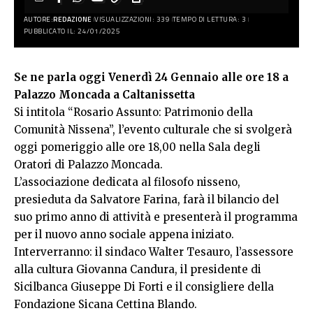
AUTORE:
REDAZIONE
VISUALIZZAZIONI: 339
TEMPO DI LETTURA: 3
PUBBLICATO IL: 24/01/2025
Se ne parla oggi Venerdì 24 Gennaio alle ore 18 a
Palazzo Moncada a Caltanissetta
Si intitola “Rosario Assunto: Patrimonio della
Comunità Nissena”, l’evento culturale che si svolgerà
oggi pomeriggio alle ore 18,00 nella Sala degli
Oratori di Palazzo Moncada.
L’associazione dedicata al filosofo nisseno,
presieduta da Salvatore Farina, farà il bilancio del
suo primo anno di attività e presenterà il programma
per il nuovo anno sociale appena iniziato.
Interverranno: il sindaco Walter Tesauro, l’assessore
alla cultura Giovanna Candura, il presidente di
Sicilbanca Giuseppe Di Forti e il consigliere della
Fondazione Sicana Cettina Blando.