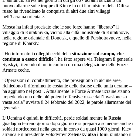
L’annuncio arriva nel giorno in cui gli 007 ucraini lanciano un
nuovo allarme sulle truppe di Kim e in cui il ministero della Difesa
russo ha rivendicato la conquista di altri due altri villaggi
nell’Ucraina orientale.
Mosca ha infatti precisato che le sue forze hanno “liberato” il
villaggio di Kurakhivka, vicino alla città industriale di Kurakhove,
nella regione orientale di Donetsk, e quello di Pershotravneve, nella
regione di Kharkiv.
“Ho informato i colleghi cechi della
situazione sul campo, che
continua a essere difficile
“, ha fatto sapere via Telegram il generale
Syrskyi, riferendo di un incontro con una delegazione delle Forze
Armate ceche.
“Operazioni di combattimento, che proseguono in alcune aree,
richiedono il rifornimento costante delle risorse delle unità ucraine –
ha aggiunto nel post -. Attualmente le Forze Armate ucraine stanno
impedendo una delle più potenti offensive russe dall’invasione su
vasta scala” avviata il 24 febbraio del 2022, le parole allarmante del
generale.
L’Ucraina è quindi in difficoltà, perde soldati mentre la Russia
guadagna terreno giorno dopo giorno e si prepara a schierare anche i
soldati nordcoreani nella guerra in corso da quasi 1000 giorni. Kiev
arranca e il presidente Volodymyr
Zelensky alza i toni
, puntando il