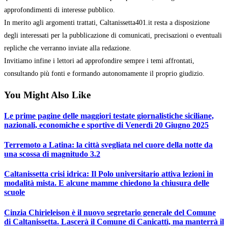
approfondimenti di interesse pubblico.
In merito agli argomenti trattati, Caltanissetta401.it resta a disposizione
degli interessati per la pubblicazione di comunicati, precisazioni o eventuali
repliche che verranno inviate alla redazione.
Invitiamo infine i lettori ad approfondire sempre i temi affrontati,
consultando più fonti e formando autonomamente il proprio giudizio.
You Might Also Like
Le prime pagine delle maggiori testate giornalistiche siciliane,
nazionali, economiche e sportive di Venerdì 20 Giugno 2025
Terremoto a Latina: la città svegliata nel cuore della notte da
una scossa di magnitudo 3.2
Caltanissetta crisi idrica: Il Polo universitario attiva lezioni in
modalità mista. E alcune mamme chiedono la chiusura delle
scuole
Cinzia Chirieleison è il nuovo segretario generale del Comune
di Caltanissetta. Lascerà il Comune di Canicattì, ma manterrà il