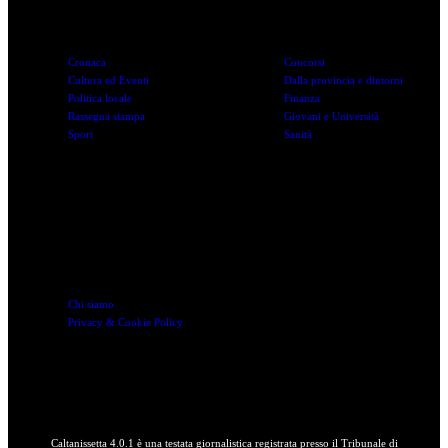
Cronaca
Concorsi
Cultura ed Eventi
Dalla provincia e dintorni
Politica locale
Finanza
Rassegna stampa
Giovani e Università
Sport
Sanità
Link utili
Chi siamo
Privacy & Cookie Policy
Caltanissetta 4.0.1 è una testata giornalistica registrata presso il Tribunale di