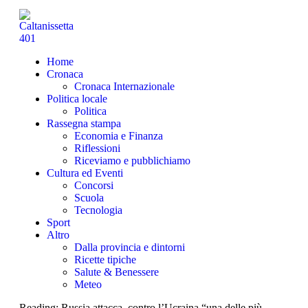
Home
Cronaca
Cronaca Internazionale
Politica locale
Politica
Rassegna stampa
Economia e Finanza
Riflessioni
Riceviamo e pubblichiamo
Cultura ed Eventi
Concorsi
Scuola
Tecnologia
Sport
Altro
Dalla provincia e dintorni
Ricette tipiche
Salute & Benessere
Meteo
Reading:
Russia attacca, contro l’Ucraina “una delle più