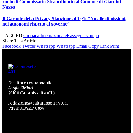
ruolo di Commissario Straordinario al Comune di Giardini
Naxos
Il Garante della Privacy Stanzione al Tg1: “No alle dimissioni,
noi autonomi rispetto al governo”
TAGGED:
Cronaca Internazionale
Rassegna stampa
Share This Article
Facebook
Twitter
Whatsapp
Whatsapp
Email
Copy Link
Print
Direttore responsabile
Sergio Cirlinci
93100 Caltanissetta (CL)
redazione@caltanissetta401.it
P:Iva: 01392140859
Categorie
Categorie