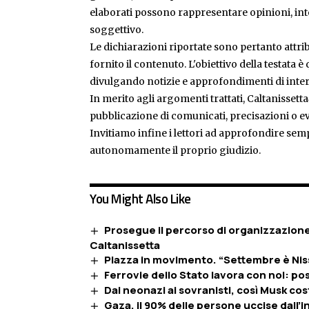
elaborati possono rappresentare opinioni, inte
soggettivo.
Le dichiarazioni riportate sono pertanto attribu
fornito il contenuto. L'obiettivo della testata 
divulgando notizie e approfondimenti di inter
In merito agli argomenti trattati, Caltanissetta
pubblicazione di comunicati, precisazioni o ev
Invitiamo infine i lettori ad approfondire sem
autonomamente il proprio giudizio.
You Might Also Like
Prosegue il percorso di organizzazione
Caltanissetta
Piazza in movimento. “Settembre è Niss
Ferrovie dello Stato lavora con noi: po
Dai neonazi ai sovranisti, così Musk co
Gaza, il 90% delle persone uccise dall’in