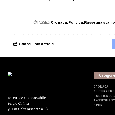
TAGGED:
Cronaca
Politica
Rassegna stam
Share This Article
Categori
CRONACA
CULTURA ED 
POLITICA LOC
Direttore responsabile
RASSEGNA S
Sergio Cirlinci
SPORT
93100 Caltanissetta (CL)