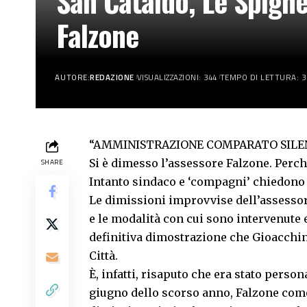
San Cataldo, Le Spighe
Falzone
AUTORE:
REDAZIONE
VISUALIZZAZIONI: 344
TEMPO DI LETTURA: 3
“AMMINISTRAZIONE COMPARATO SILEN
Si è dimesso l’assessore Falzone. Perc
SHARE
Intanto sindaco e ‘compagni’ chiedono a
Le
dimissioni improvvise dell’assessor
e le modalità con cui sono intervenute 
definitiva dimostrazione che Gioacchin
Città.
È, infatti, risaputo che era stato perso
giugno dello scorso anno, Falzone come