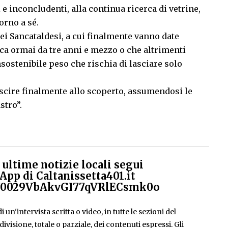
 inconcludenti, alla continua ricerca di vetrine,
orno a sé.
ei Sancataldesi, a cui finalmente vanno date
ca ormai da tre anni e mezzo o che altrimenti
nsostenibile peso che rischia di lasciare solo
uscire finalmente allo scoperto, assumendosi le
stro”.
ultime notizie locali segui
App di Caltanissetta401.it
el/0029VbAkvGI77qVRlECsmk0o
 un'intervista scritta o video, in tutte le sezioni del
isione, totale o parziale, dei contenuti espressi. Gli