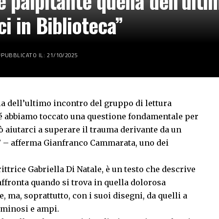
 palpitante quella dell’ult
i in Biblioteca”
PUBBLICATO IL: 21/10/2025
a dell’ultimo incontro del gruppo di lettura
ché abbiamo toccato una questione fondamentale per
ò aiutarci a superare il trauma derivante da un
.” – afferma Gianfranco Cammarata, uno dei
crittrice Gabriella Di Natale, è un testo che descrive
affronta quando si trova in quella dolorosa
e, ma, soprattutto, con i suoi disegni, da quelli a
 luminosi e ampi.