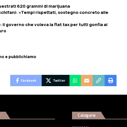
estrati 620 grammi di marijuana
Schifani: «Tempi rispettati, sostegno concreto alle
il governo che voleva la flat tax per tutti gonfia al
uro
mo e pubblichiamo
Facebook
Twitter
e
Categorie