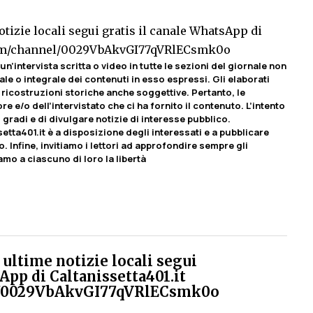
tizie locali segui gratis il canale WhatsApp di
com/channel/0029VbAkvGI77qVRlECsmk0o
un’intervista scritta o video in tutte le sezioni del giornale non
le o integrale dei contenuti in esso espressi. Gli elaborati
ricostruzioni storiche anche soggettive. Pertanto, le
e e/o dell’intervistato che ci ha fornito il contenuto. L’intento
 gradi e di divulgare notizie di interesse pubblico.
etta401.it è a disposizione degli interessati e a pubblicare
o. Infine, invitiamo i lettori ad approfondire sempre gli
amo a ciascuno di loro la libertà
ultime notizie locali segui
App di Caltanissetta401.it
el/0029VbAkvGI77qVRlECsmk0o