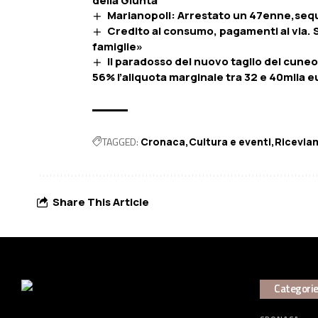
della Giunta
Marianopoli: Arrestato un 47enne,sequ
Credito al consumo, pagamenti al via. 
famiglie»
Il paradosso del nuovo taglio del cuneo: 
56% l’aliquota marginale tra 32 e 40mila e
TAGGED:
Cronaca
Cultura e eventi
Ricevia
Share This Article
Categori