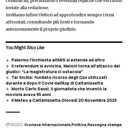
comunicati, precisazioni o eventuali repliche che verranno
inviate alla redazione.
Invitiamo infine i lettori ad approfondire sempre i temi
affrontati, consultando più fonti e formando
autonomamente il proprio giudizio.
You Might Also Like
Palermo l’inchiesta all’ARS si estende ad altro
Il referendum si avvicina, Meloni torna all’attacco dei
giudici: “La magistratura ci ostacola”
Tar Sicilia: fondato ricorso degli Oss utilizzati
durante e dopo il Covid dall’Asp di Caltanissetta
Morto Carlo Sassi, il giornalista che inventò la
moviola aveva 95 anni
Il Meteo a Caltanissetta Giovedì 20 Novembre 2025
TAGGED:
Cronaca Internazionale
Politica
Rassegna stampa