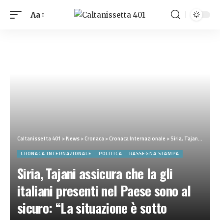
Aa
Caltanissetta 401
>
News
>
Cronaca
>
Cronaca Internazionale
>
Siria, Tajani assicura che la gli italiani presenti nel Paese sono al sicuro: “La situazione è sotto controllo”
CRONACA INTERNAZIONALE
POLITICA
RASSEGNA STAMPA
Siria, Tajani assicura che la gli
italiani presenti nel Paese sono al
sicuro: “La situazione è sotto