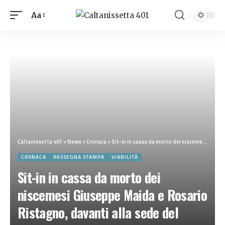
Aa
Caltanissetta 401
>
News
>
Cronaca
>
Sit-in in cassa da morto dei niscemesi Giuseppe Maida e Rosario Ristagno, davanti alla sede del Libero consorzio di Caltanissetta, a tutela degli automobilisti che transitano sulla strada killer della Sp 11 Niscemi-Priolo
CRONACA
RASSEGNA STAMPA
VIABILITÀ
Sit-in in cassa da morto dei
niscemesi Giuseppe Maida e Rosario
Ristagno, davanti alla sede del