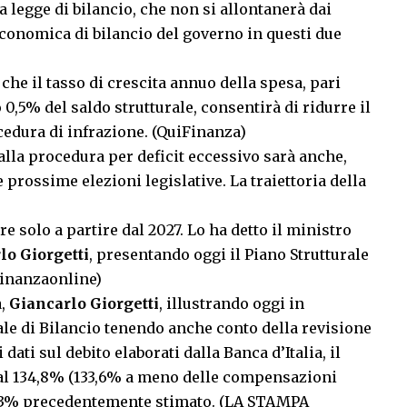
a legge di bilancio, che non si allontanerà dai
economica di bilancio del governo in questi due
che il tasso di crescita annuo della spesa, pari
 0,5% del saldo strutturale, consentirà di ridurre il
ocedura di infrazione. (QuiFinanza)
 dalla procedura per deficit eccessivo sarà anche,
 prossime elezioni legislative. La traiettoria della
ere solo a partire dal 2027. Lo ha detto il ministro
lo Giorgetti
, presentando oggi il Piano Strutturale
(Finanzaonline)
a,
Giancarlo Giorgetti
, illustrando oggi in
rale di Bilancio tenendo anche conto della revisione
dati sul debito elaborati dalla Banca d’Italia, il
 al 134,8% (133,6% a meno delle compensazioni
137,3% precedentemente stimato. (LA STAMPA