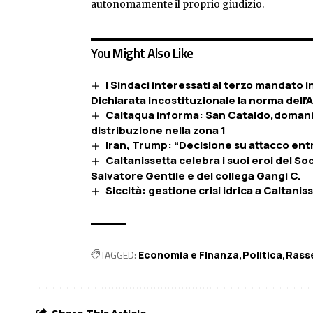
autonomamente il proprio giudizio.
You Might Also Like
I Sindaci interessati al terzo mandato in
Dichiarata incostituzionale la norma dell’
Caltaqua informa: San Cataldo,domani 
distribuzione nella zona 1
Iran, Trump: “Decisione su attacco entr
Caltanissetta celebra i suoi eroi del S
Salvatore Gentile e del collega Gangi C.
Siccità: gestione crisi idrica a Caltani
TAGGED:
Economia e FInanza
Politica
Rass