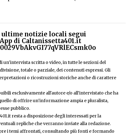
ultime notizie locali segui
App di Caltanissetta401.it
el/0029VbAkvGI77qVRlECsmk0o
 un'intervista scritta o video, in tutte le sezioni del
isione, totale o parziale, dei contenuti espressi. Gli
rpretazioni o ricostruzioni storiche anche di carattere
ibili esclusivamente all'autore e/o all'intervistato che ha
è quello di offrire un'informazione ampia e pluralista,
esse pubblico.
401.it resta a disposizione degli interessati per la
entuali repliche che verranno inviate alla redazione.
pre i temi affrontati, consultando più fonti e formando