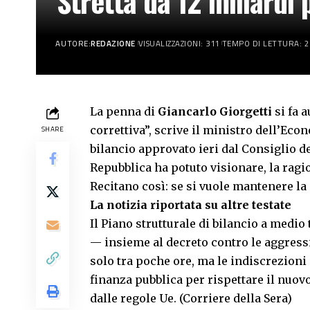
Stretta da 12 miliardi 
AUTORE:
REDAZIONE
VISUALIZZAZIONI: 311
TEMPO DI LETTURA: 2
La penna di
Giancarlo Giorgetti
si fa 
correttiva”, scrive il ministro dell’Eco
SHARE
bilancio approvato ieri dal Consiglio d
Repubblica ha potuto visionare, la ragio
Recitano così: se si vuole mantenere la
La notizia riportata su altre testate
Il Piano strutturale di bilancio a medio
— insieme al decreto contro le aggress
solo tra poche ore, ma le indiscrezion
finanza pubblica per rispettare il nuovo
dalle regole Ue. (Corriere della Sera)