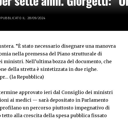
per sette anni. Giorgetti: “
PUBBLICATO IL: 28/09/2024
austera. “È stato necessario disegnare una manovra
nomia nella premessa del Piano strutturale di
ei ministri. Nell’ultima bozza del documento, che
ne della stretta è sintetizzata in due righe.
 pr… (la Repubblica)
 termine approvato ieri dal Consiglio dei ministri
ioni ai medici — sarà depositato in Parlamento
i profilano un percorso piuttosto impegnativo di
 tetto alla crescita della spesa pubblica fissato