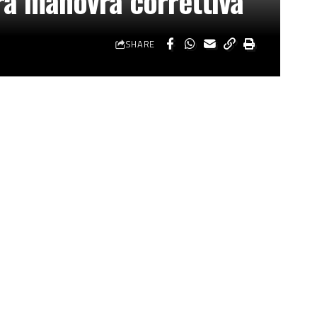
Ora manovra correttiva”
SHARE