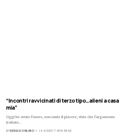
“Incontri ravvicinati di terzo tipo…alieni a casa
mia”
Oggi ho avuto l'onore, non tanto il piacere, visto che l'argomento
trattato…
BY
SERGIO CIRLINCI
1.1K VIEWS
7 MIN READ