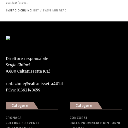
con tre “new…
BY
SERGIO CIRLINCI
557 VIEWS
3 MIN READ
Direttore responsabile
Sergio Cirlinci
93100 Caltanissetta (CL)
redazione@caltanissetta401.it
P:Iva: 01392140859
Categorie
Categorie
CRONACA
CONCORSI
CULTURA ED EVENTI
DALLA PROVINCIA E DINTORNI
POLITICA LOCALE
FINANZA