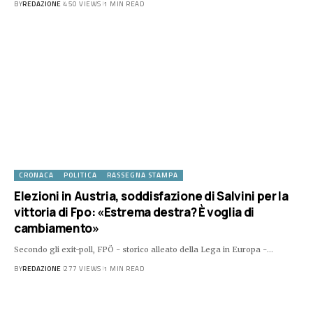
BY
REDAZIONE
450 VIEWS
1 MIN READ
CRONACA
POLITICA
RASSEGNA STAMPA
Elezioni in Austria, soddisfazione di Salvini per la
vittoria di Fpo: «Estrema destra? È voglia di
cambiamento»
Secondo gli exit-poll, FPÖ - storico alleato della Lega in Europa -…
BY
REDAZIONE
277 VIEWS
1 MIN READ