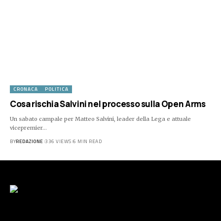
CRONACA
POLITICA
Cosa rischia Salvini nel processo sulla Open Arms
Un sabato campale per Matteo Salvini, leader della Lega e attuale
vicepremier…
BY
REDAZIONE
336 VIEWS
6 MIN READ