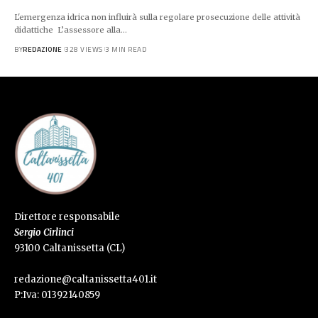
L'emergenza idrica non influirà sulla regolare prosecuzione delle attività
didattiche L’assessore alla…
BY
REDAZIONE
328 VIEWS
3 MIN READ
Direttore responsabile
Sergio Cirlinci
93100 Caltanissetta (CL)
redazione@caltanissetta401.it
P:Iva: 01392140859