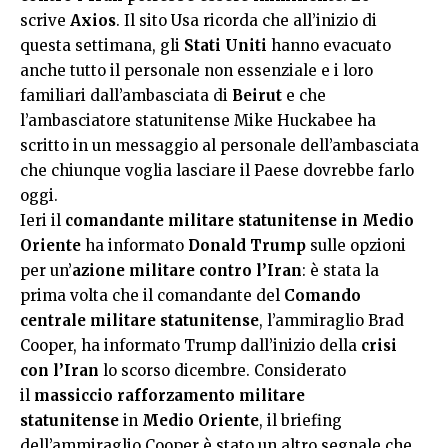
scrive
Axios
. Il sito Usa ricorda che all’inizio di
questa settimana, gli
Stati Uniti
hanno evacuato
anche tutto il personale non essenziale e i loro
familiari dall’ambasciata di
Beirut
e che
l’ambasciatore statunitense Mike Huckabee ha
scritto in un messaggio al personale dell’ambasciata
che chiunque voglia lasciare il Paese dovrebbe farlo
oggi.
Ieri il
comandante militare statunitense in Medio
Oriente
ha informato
Donald Trump
sulle opzioni
per un’
azione militare contro l’Iran
: è stata la
prima volta che il comandante del
Comando
centrale militare statunitense
, l’ammiraglio Brad
Cooper, ha informato Trump dall’inizio della
crisi
con l’Iran
lo scorso dicembre. Considerato
il
massiccio rafforzamento militare
statunitense
in
Medio Oriente
, il briefing
dell’ammiraglio Cooper è stato un altro segnale che