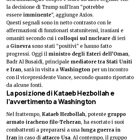
la decisione di Trump sull’Iran “potrebbe
essere
imminente
“, aggiunge Axios.
Questi segnali sono in netto contrasto con le
affermazioni di funzionari statunitensi, iraniani e
omaniti secondo cui i
colloqui sul nucleare
di ieri
a
Ginevra
sono stati “positivi” e hanno fatto
progressi. Oggi il
ministro degli Esteri dell’Oman
,
Badr Al Busaidi, principale
mediatore tra Stati Uniti
e Iran
, sarà in visita a
Washington
per un incontro
con il vicepresidente Vance, secondo quanto riportato
da alcune fonti.
La posizione di Kataeb Hezbollah e
l’avvertimento a Washington
Nel frattempo,
Kataeb Hezbollah
, potente
gruppo
armato iracheno filo-Teheran
, ha esortato i suoi
combattenti a prepararsi a una
lunga guerra in
Iran
in caso di
attacco Usa
. Al contempo, il gruppo