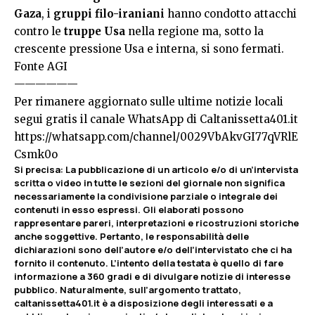
Gaza
, i
gruppi filo-iraniani
hanno condotto attacchi
contro le
truppe Usa
nella regione ma, sotto la
crescente pressione Usa e interna, si sono fermati.
Fonte
AGI
——————
Per rimanere aggiornato sulle ultime notizie locali
segui gratis il canale WhatsApp di Caltanissetta401.it
https://whatsapp.com/channel/0029VbAkvGI77qVRlE
Csmk0o
Si precisa
:
La pubblicazione di un articolo e/o di un’intervista
scritta o video in tutte le sezioni del giornale non significa
necessariamente la condivisione parziale o integrale dei
contenuti in esso espressi. Gli elaborati possono
rappresentare pareri, interpretazioni e ricostruzioni storiche
anche soggettive. Pertanto, le responsabilità delle
dichiarazioni sono dell’autore e/o dell’intervistato che ci ha
fornito il contenuto. L’intento della testata è quello di fare
informazione a 360 gradi e di divulgare notizie di interesse
pubblico. Naturalmente, sull’argomento trattato,
caltanissetta401.it è a disposizione degli interessati e a