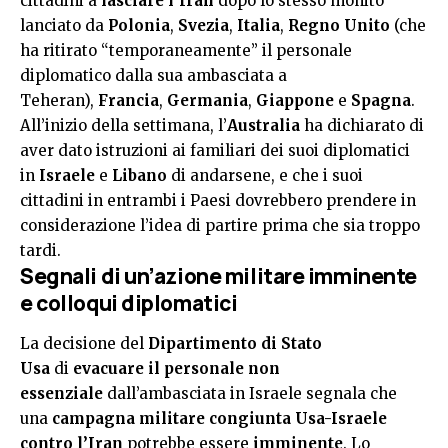
cittadini a
lasciare l’Iran
dopo lo stesso monito
lanciato da
Polonia
,
Svezia
,
Italia
,
Regno Unito
(che
ha ritirato “temporaneamente” il personale
diplomatico dalla sua ambasciata a
Teheran),
Francia
,
Germania
,
Giappone
e
Spagna
.
All’inizio della settimana, l’
Australia
ha dichiarato di
aver dato istruzioni ai familiari dei suoi diplomatici
in
Israele
e
Libano
di andarsene, e che i suoi
cittadini in entrambi i Paesi dovrebbero prendere in
considerazione l’idea di partire prima che sia troppo
tardi.
Segnali di un’azione militare imminente
e colloqui diplomatici
La decisione del
Dipartimento di Stato
Usa
di
evacuare il personale non
essenziale
dall’ambasciata in Israele segnala che
una
campagna militare congiunta Usa-Israele
contro l’Iran
potrebbe essere
imminente
. Lo