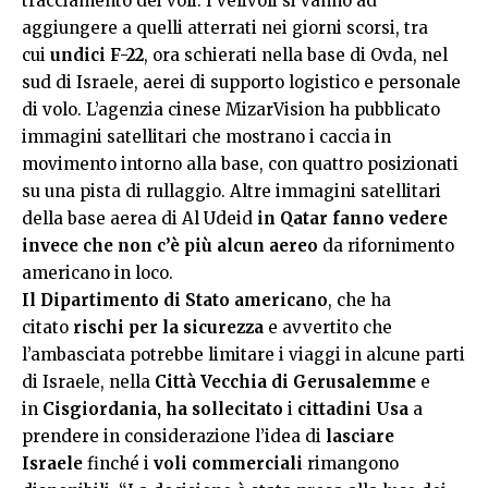
tracciamento dei voli. I velivoli si vanno ad
aggiungere a quelli atterrati nei giorni scorsi, tra
cui
undici F-22
, ora schierati nella base di Ovda, nel
sud di Israele, aerei di supporto logistico e personale
di volo. L’agenzia cinese MizarVision ha pubblicato
immagini satellitari che mostrano i caccia in
movimento intorno alla base, con quattro posizionati
su una pista di rullaggio. Altre immagini satellitari
della base aerea di Al Udeid
in Qatar fanno vedere
invece che non c’è più alcun aereo
da rifornimento
americano in loco.
Il Dipartimento di Stato americano
, che ha
citato
rischi per la sicurezza
e avvertito che
l’ambasciata potrebbe limitare i viaggi in alcune parti
di Israele, nella
Città Vecchia di Gerusalemme
e
in
Cisgiordania, ha sollecitato
i
cittadini Usa
a
prendere in considerazione l’idea di
lasciare
Israele
finché i
voli commerciali
rimangono