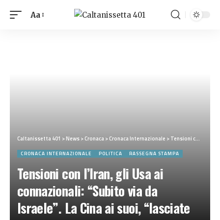
Aa
Caltanissetta 401
>
News
>
Cronaca
>
Cronaca Internazionale
>
Tensioni con l’Iran, gli Usa ai connazionali: “Subito via da Israele”. La Cina ai suoi, “lasciate Teheran”
CRONACA INTERNAZIONALE
POLITICA
RASSEGNA STAMPA
Tensioni con l’Iran, gli Usa ai
connazionali: “Subito via da
Israele”. La Cina ai suoi, “lasciate