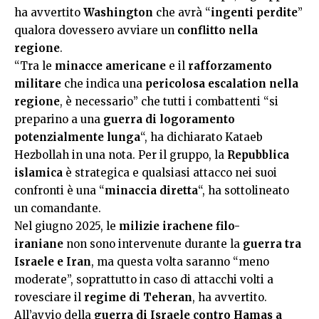
ha avvertito
Washington
che avrà “
ingenti perdite
”
qualora dovessero avviare un
conflitto nella
regione
.
“Tra le
minacce americane
e il
rafforzamento
militare
che indica una
pericolosa escalation nella
regione
, è necessario” che tutti i combattenti “si
preparino a una
guerra di logoramento
potenzialmente lunga
“, ha dichiarato Kataeb
Hezbollah in una nota. Per il gruppo, la
Repubblica
islamica
è strategica e qualsiasi attacco nei suoi
confronti è una “
minaccia diretta
“, ha sottolineato
un comandante.
Nel giugno 2025, le
milizie irachene filo-
iraniane
non sono intervenute durante la
guerra tra
Israele e Iran
, ma questa volta saranno “meno
moderate”, soprattutto in caso di attacchi volti a
rovesciare il
regime di Teheran
, ha avvertito.
All’avvio della
guerra di Israele contro Hamas a