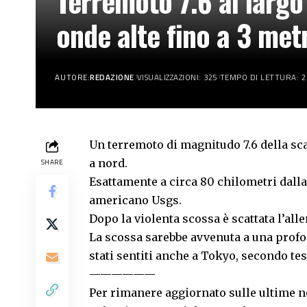
Terremoto 7.6 al largo
onde alte fino a 3 met
AUTORE:
REDAZIONE
VISUALIZZAZIONI: 325
TEMPO DI LETTURA: 2
Un terremoto di magnitudo 7.6 della sca
a nord.
SHARE
Esattamente a circa 80 chilometri dalla
americano Usgs.
Dopo la violenta scossa è scattata l’alle
La scossa sarebbe avvenuta a una profon
stati sentiti anche a Tokyo, secondo te
——————
Per rimanere aggiornato sulle ultime no