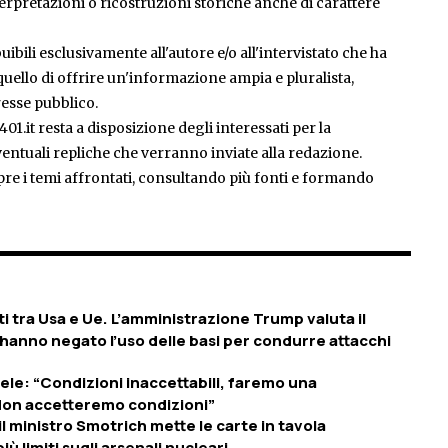
rpretazioni o ricostruzioni storiche anche di carattere
ibili esclusivamente all'autore e/o all'intervistato che ha
è quello di offrire un'informazione ampia e pluralista,
esse pubblico.
401.it resta a disposizione degli interessati per la
entuali repliche che verranno inviate alla redazione.
pre i temi affrontati, consultando più fonti e formando
rti tra Usa e Ue. L’amministrazione Trump valuta il
 hanno negato l’uso delle basi per condurre attacchi
aele: “Condizioni inaccettabili, faremo una
“Non accetteremo condizioni”
l ministro Smotrich mette le carte in tavola
ù limiti sugli arsenali nucleari