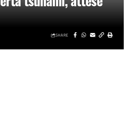
lerta tsunami, attese
SHARE