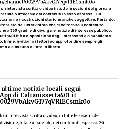
com/channel/0029VbAkvGI77qVRlECsmk0o
un’intervista scritta o video in tutte le sezioni del giornale
rziale o integrale dei contenuti in esso espressi. Gli
etazioni e ricostruzioni storiche anche soggettive. Pertanto,
tore e/o dell’intervistato che ci ha fornito il contenuto.
ione a 360 gradi e di divulgare notizie di interesse pubblico.
etta401.it è a disposizione degli interessati e a pubblicare
o. Infine, invitiamo i lettori ad approfondire sempre gli
amo a ciascuno di loro la libertà
ultime notizie locali segui
App di Caltanissetta401.it
el/0029VbAkvGI77qVRlECsmk0o
 un'intervista scritta o video, in tutte le sezioni del
isione, totale o parziale, dei contenuti espressi. Gli