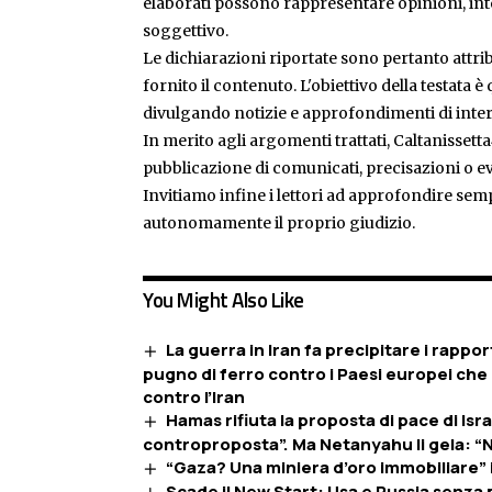
elaborati possono rappresentare opinioni, inte
soggettivo.
Le dichiarazioni riportate sono pertanto attribu
fornito il contenuto. L'obiettivo della testata 
divulgando notizie e approfondimenti di inter
In merito agli argomenti trattati, Caltanissetta
pubblicazione di comunicati, precisazioni o ev
Invitiamo infine i lettori ad approfondire sem
autonomamente il proprio giudizio.
You Might Also Like
La guerra in Iran fa precipitare i rappo
pugno di ferro contro i Paesi europei che
contro l’Iran
Hamas rifiuta la proposta di pace di Isr
controproposta”. Ma Netanyahu li gela: 
“Gaza? Una miniera d’oro immobiliare” i
Scade il New Start: Usa e Russia senza pi