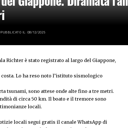
 del Giappone. Diramata l’al
ri
PUBBLICATO IL: 08/12/2025
la Richter è stato registrato al largo del Giappone,
 costa. Lo ha reso noto l’istituto sismologico
rta tsunami, sono attese onde alte fino a tre metri.
dità di circa 50 km. Il boato e il tremore sono
stimonianze locali.
tizie locali segui gratis il canale WhatsApp di