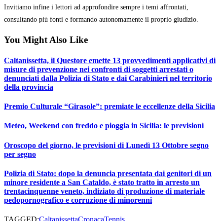
Invitiamo infine i lettori ad approfondire sempre i temi affrontati,
consultando più fonti e formando autonomamente il proprio giudizio.
You Might Also Like
Caltanissetta, il Questore emette 13 provvedimenti applicativi di
misure di prevenzione nei confronti di soggetti arrestati o
denunciati dalla Polizia di Stato e dai Carabinieri nel territorio
della provincia
Premio Culturale “Girasole”: premiate le eccellenze della Sicilia
Meteo, Weekend con freddo e pioggia in Sicilia: le previsioni
Oroscopo del giorno, le previsioni di Lunedì 13 Ottobre segno
per segno
Polizia di Stato: dopo la denuncia presentata dai genitori di un
minore residente a San Cataldo, è stato tratto in arresto un
trentacinquenne veneto, indiziato di produzione di materiale
pedopornografico e corruzione di minorenni
TAGGED:
Caltanissetta
Cronaca
Tennis