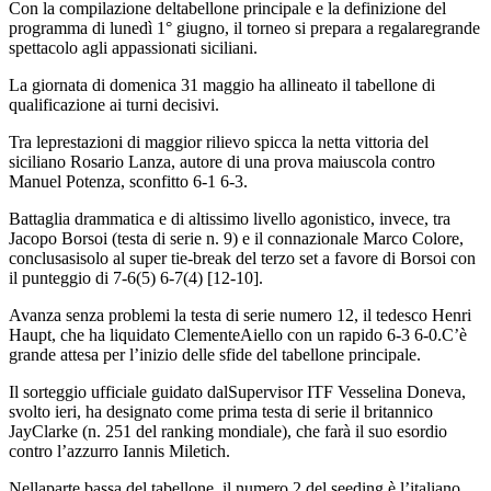
Con la compilazione deltabellone principale e la definizione del
programma di lunedì 1° giugno, il torneo si prepara a regalaregrande
spettacolo agli appassionati siciliani.
La giornata di domenica 31 maggio ha allineato il tabellone di
qualificazione ai turni decisivi.
Tra leprestazioni di maggior rilievo spicca la netta vittoria del
siciliano Rosario Lanza, autore di una prova maiuscola contro
Manuel Potenza, sconfitto 6-1 6-3.
Battaglia drammatica e di altissimo livello agonistico, invece, tra
Jacopo Borsoi (testa di serie n. 9) e il connazionale Marco Colore,
conclusasisolo al super tie-break del terzo set a favore di Borsoi con
il punteggio di 7-6(5) 6-7(4) [12-10].
Avanza senza problemi la testa di serie numero 12, il tedesco Henri
Haupt, che ha liquidato ClementeAiello con un rapido 6-3 6-0.C’è
grande attesa per l’inizio delle sfide del tabellone principale.
Il sorteggio ufficiale guidato dalSupervisor ITF Vesselina Doneva,
svolto ieri, ha designato come prima testa di serie il britannico
JayClarke (n. 251 del ranking mondiale), che farà il suo esordio
contro l’azzurro Iannis Miletich.
Nellaparte bassa del tabellone, il numero 2 del seeding è l’italiano