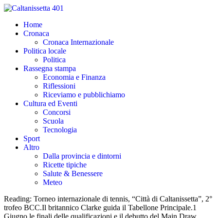
Home
Cronaca
Cronaca Internazionale
Politica locale
Politica
Rassegna stampa
Economia e Finanza
Riflessioni
Riceviamo e pubblichiamo
Cultura ed Eventi
Concorsi
Scuola
Tecnologia
Sport
Altro
Dalla provincia e dintorni
Ricette tipiche
Salute & Benessere
Meteo
Reading:
Torneo internazionale di tennis, “Città di Caltanissetta”, 2°
trofeo BCC.Il britannico Clarke guida il Tabellone Principale.1
Giugno le finali delle qualificazioni e il debutto del Main Draw