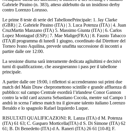
Gabriele Piraino (n. 383), atteso aldebutto da un insidioso derby
contro Lorenzo Lorusso.
Le prime 8 teste di serie del TabellonePrincipale: 1. Jay Clarke
(GBR) | 2. Gabriele Piraino (ITA) | 3. Luca Potenza (ITA) | 4. Juan
CruzMartin Manzano (ITA) 5. Massimo Giunta (ITA) | 6. Carlos
Lopez Montagud (ESP) | 7. Mae Malige(FRA) | 8. Fausto Tabacco
(ITA)Il programma di lunedì 1 giugno, coordinato dal Direttore del
Torneo Ivano Aquilina, prevede unafitta successione di incontri a
partire dalle ore 12:00.
La sessione diurna sarà interamente dedicata agliultimi e decisivi
turni di qualificazione, che assegneranno i pass per il tabellone
principale.
A partire dalle ore 19:00, i riflettori si accenderanno sui primi due
match del Main Draw chepromettono scintille e grande affluenza di
pubblico: sul campo Centrale esordirà l’irlandese Conor Gannon
contro la wild card azzurra Sebastiano Cocola, mentre sul Campo 1
andrà in scena l’atteso match tra il giovane talento italiano Lorenzo
Beraldo e lo spagnolo Rafael Izquierdo Luque.
RISULTATI QUALIFICAZIONI: R. Lanza (ITA) d M. Potenza
(ITA) 61 63; C. Gasparo Morticella(ITA) d S. Di Simone (ITA) 62
61; B. Di Benedetto (ITA) d A. Raneri (ITA) 26 61 [10-8]; F.