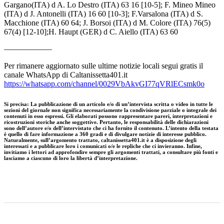
Gargano(ITA) d A. Lo Destro (ITA) 63 16 [10-5]; F. Mineo Mineo
(ITA) d J. Antonelli (ITA) 16 60 [10-3]; F.Varsalona (ITA) d S.
Macchione (ITA) 60 64; J. Borsoi (ITA) d M. Colore (ITA) 76(5)
67(4) [12-10];H. Haupt (GER) d C. Aiello (ITA) 63 60
——————
Per rimanere aggiornato sulle ultime notizie locali segui gratis il
canale WhatsApp di Caltanissetta401.it
https://whatsapp.com/channel/0029VbAkvGI77qVRlECsmk0o
Si precisa
:
La pubblicazione di un articolo e/o di un’intervista scritta o video in tutte le
sezioni del giornale non significa necessariamente la condivisione parziale o integrale dei
contenuti in esso espressi. Gli elaborati possono rappresentare pareri, interpretazioni e
ricostruzioni storiche anche soggettive. Pertanto, le responsabilità delle dichiarazioni
sono dell’autore e/o dell’intervistato che ci ha fornito il contenuto. L’intento della testata
è quello di fare informazione a 360 gradi e di divulgare notizie di interesse pubblico.
Naturalmente, sull’argomento trattato, caltanissetta401.it è a disposizione degli
interessati e a pubblicare loro i comunicati o/e le repliche che ci invieranno. Infine,
invitiamo i lettori ad approfondire sempre gli argomenti trattati, a consultare più fonti e
lasciamo a ciascuno di loro la libertà d’interpretazione.