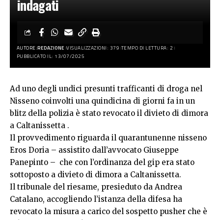
indagati
AUTORE:
REDAZIONE
VISUALIZZAZIONI: 379
TEMPO DI LETTURA: 2
PUBBLICATO IL: 13/07/2025
Ad uno degli undici presunti trafficanti di droga nel
Nisseno coinvolti una quindicina di giorni fa in un
blitz della polizia è stato revocato il divieto di dimora
a Caltanissetta .
Il provvedimento riguarda il quarantunenne nisseno
Eros Doria – assistito dall’avvocato Giuseppe
Panepinto – che con l’ordinanza del gip era stato
sottoposto a divieto di dimora a Caltanissetta.
Il tribunale del riesame, presieduto da Andrea
Catalano, accogliendo l’istanza della difesa ha
revocato la misura a carico del sospetto pusher che è