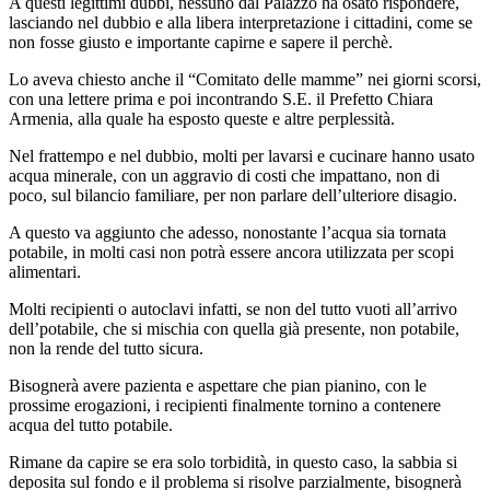
A questi legittimi dubbi, nessuno dal Palazzo ha osato rispondere,
lasciando nel dubbio e alla libera interpretazione i cittadini, come se
non fosse giusto e importante capirne e sapere il perchè.
Lo aveva chiesto anche il “Comitato delle mamme” nei giorni scorsi,
con una lettere prima e poi incontrando S.E. il Prefetto Chiara
Armenia, alla quale ha esposto queste e altre perplessità.
Nel frattempo e nel dubbio, molti per lavarsi e cucinare hanno usato
acqua minerale, con un aggravio di costi che impattano, non di
poco, sul bilancio familiare, per non parlare dell’ulteriore disagio.
A questo va aggiunto che adesso, nonostante l’acqua sia tornata
potabile, in molti casi non potrà essere ancora utilizzata per scopi
alimentari.
Molti recipienti o autoclavi infatti, se non del tutto vuoti all’arrivo
dell’potabile, che si mischia con quella già presente, non potabile,
non la rende del tutto sicura.
Bisognerà avere pazienta e aspettare che pian pianino, con le
prossime erogazioni, i recipienti finalmente tornino a contenere
acqua del tutto potabile.
Rimane da capire se era solo torbidità, in questo caso, la sabbia si
deposita sul fondo e il problema si risolve parzialmente, bisognerà