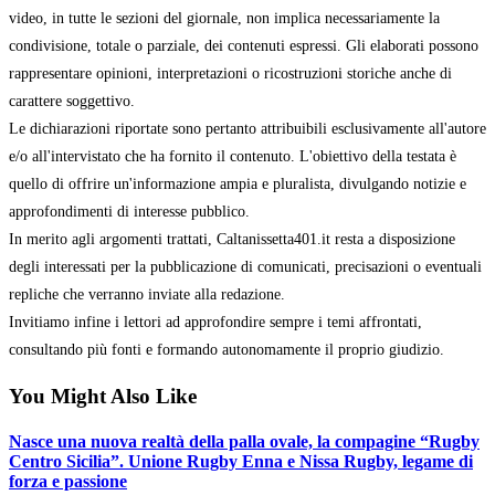
video, in tutte le sezioni del giornale, non implica necessariamente la
condivisione, totale o parziale, dei contenuti espressi. Gli elaborati possono
rappresentare opinioni, interpretazioni o ricostruzioni storiche anche di
carattere soggettivo.
Le dichiarazioni riportate sono pertanto attribuibili esclusivamente all'autore
e/o all'intervistato che ha fornito il contenuto. L'obiettivo della testata è
quello di offrire un'informazione ampia e pluralista, divulgando notizie e
approfondimenti di interesse pubblico.
In merito agli argomenti trattati, Caltanissetta401.it resta a disposizione
degli interessati per la pubblicazione di comunicati, precisazioni o eventuali
repliche che verranno inviate alla redazione.
Invitiamo infine i lettori ad approfondire sempre i temi affrontati,
consultando più fonti e formando autonomamente il proprio giudizio.
You Might Also Like
Nasce una nuova realtà della palla ovale, la compagine “Rugby
Centro Sicilia”. Unione Rugby Enna e Nissa Rugby, legame di
forza e passione