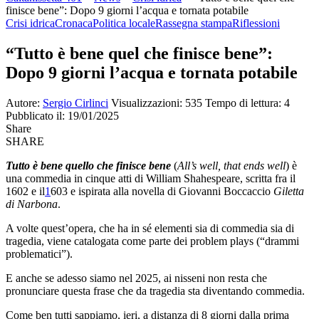
finisce bene”: Dopo 9 giorni l’acqua e tornata potabile
Crisi idrica
Cronaca
Politica locale
Rassegna stampa
Riflessioni
“Tutto è bene quel che finisce bene”:
Dopo 9 giorni l’acqua e tornata potabile
Autore:
Sergio Cirlinci
Visualizzazioni: 535
Tempo di lettura: 4
Pubblicato il: 19/01/2025
Share
SHARE
Tutto è bene quello che finisce bene
(
All’s well, that ends well
) è
una commedia in cinque atti di William Shahespeare, scritta fra il
1602 e il
1
603 e ispirata alla novella di Giovanni Boccaccio
Giletta
di Narbona
.
A volte quest’opera, che ha in sé elementi sia di commedia sia di
tragedia, viene catalogata come parte dei problem plays
(“drammi
problematici”).
E anche se adesso siamo nel 2025, ai nisseni non resta che
pronunciare questa frase che da tragedia sta diventando commedia.
Come ben tutti sappiamo, ieri, a distanza di 8 giorni dalla prima