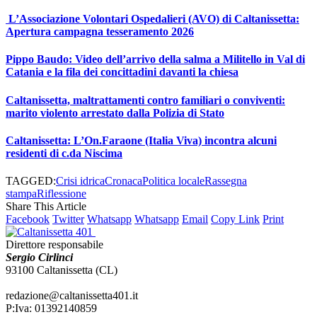
L’Associazione Volontari Ospedalieri (AVO) di Caltanissetta:
Apertura campagna tesseramento 2026
Pippo Baudo: Video dell’arrivo della salma a Militello in Val di
Catania e la fila dei concittadini davanti la chiesa
Caltanissetta, maltrattamenti contro familiari o conviventi:
marito violento arrestato dalla Polizia di Stato
Caltanissetta: L’On.Faraone (Italia Viva) incontra alcuni
residenti di c.da Niscima
TAGGED:
Crisi idrica
Cronaca
Politica locale
Rassegna
stampa
Riflessione
Share This Article
Facebook
Twitter
Whatsapp
Whatsapp
Email
Copy Link
Print
Direttore responsabile
Sergio Cirlinci
93100 Caltanissetta (CL)
redazione@caltanissetta401.it
P:Iva: 01392140859