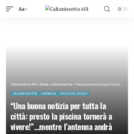
Aa
Caltanissetta 401
>
News
>
Caltanissetta
>
“Una buona notizia per tutta la città: presto la piscina tornerà a vivere!”…mentre l’antenna andrà demolita
CALTANISSETTA
CRONACA
POLITICA LOCALE
“Una buona notizia per tutta la
città: presto la piscina tornerà a
vivere!”…mentre l’antenna andrà