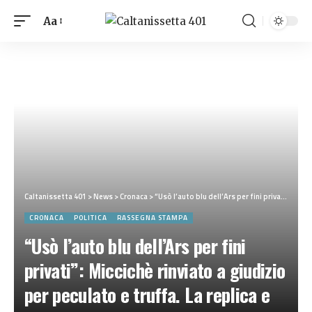
Aa
Caltanissetta 401
>
News
>
Cronaca
>
“Usò l’auto blu dell’Ars per fini privati”: Miccichè rinviato a giudizio per peculato e truffa. La replica e la vicenda
CRONACA
POLITICA
RASSEGNA STAMPA
“Usò l’auto blu dell’Ars per fini
privati”: Miccichè rinviato a giudizio
per peculato e truffa. La replica e