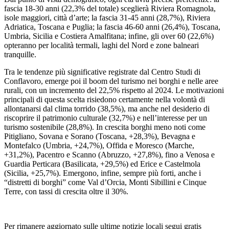
fascia 18-30 anni (22,3% del totale) sceglierà Riviera Romagnola,
isole maggiori, città d’arte; la fascia 31-45 anni (28,7%), Riviera
Adriatica, Toscana e Puglia; la fascia 46-60 anni (26,4%), Toscana,
Umbria, Sicilia e Costiera Amalfitana; infine, gli over 60 (22,6%)
opteranno per località termali, laghi del Nord e zone balneari
tranquille.
Tra le tendenze più significative registrate dal Centro Studi di
Conflavoro, emerge poi il boom del turismo nei borghi e nelle aree
rurali, con un incremento del 22,5% rispetto al 2024. Le motivazioni
principali di questa scelta risiedono certamente nella volontà di
allontanarsi dal clima torrido (38,5%), ma anche nel desiderio di
riscoprire il patrimonio culturale (32,7%) e nell’interesse per un
turismo sostenibile (28,8%). In crescita borghi meno noti come
Pitigliano, Sovana e Sorano (Toscana, +28,3%), Bevagna e
Montefalco (Umbria, +24,7%), Offida e Moresco (Marche,
+31,2%), Pacentro e Scanno (Abruzzo, +27,8%), fino a Venosa e
Guardia Perticara (Basilicata, +29,5%) ed Erice e Castelmola
(Sicilia, +25,7%). Emergono, infine, sempre più forti, anche i
“distretti di borghi” come Val d’Orcia, Monti Sibillini e Cinque
Terre, con tassi di crescita oltre il 30%.
Per rimanere aggiornato sulle ultime notizie locali segui gratis