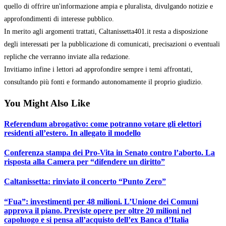
quello di offrire un'informazione ampia e pluralista, divulgando notizie e
approfondimenti di interesse pubblico.
In merito agli argomenti trattati, Caltanissetta401.it resta a disposizione
degli interessati per la pubblicazione di comunicati, precisazioni o eventuali
repliche che verranno inviate alla redazione.
Invitiamo infine i lettori ad approfondire sempre i temi affrontati,
consultando più fonti e formando autonomamente il proprio giudizio.
You Might Also Like
Referendum abrogativo: come potranno votare gli elettori
residenti all’estero. In allegato il modello
Conferenza stampa dei Pro-Vita in Senato contro l’aborto. La
risposta alla Camera per “difendere un diritto”
Caltanissetta: rinviato il concerto “Punto Zero”
“Fua”: investimenti per 48 milioni. L’Unione dei Comuni
approva il piano. Previste opere per oltre 20 milioni nel
capoluogo e si pensa all’acquisto dell’ex Banca d’Italia