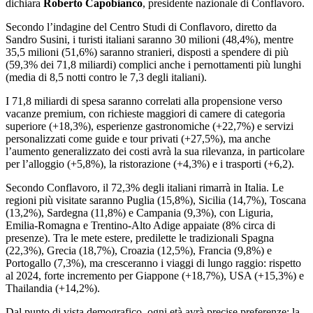
dichiara
Roberto Capobianco
, presidente nazionale di Conflavoro.
Secondo l’indagine del Centro Studi di Conflavoro, diretto da
Sandro Susini, i turisti italiani saranno 30 milioni (48,4%), mentre
35,5 milioni (51,6%) saranno stranieri, disposti a spendere di più
(59,3% dei 71,8 miliardi) complici anche i pernottamenti più lunghi
(media di 8,5 notti contro le 7,3 degli italiani).
I 71,8 miliardi di spesa saranno correlati alla propensione verso
vacanze premium, con richieste maggiori di camere di categoria
superiore (+18,3%), esperienze gastronomiche (+22,7%) e servizi
personalizzati come guide e tour privati (+27,5%), ma anche
l’aumento generalizzato dei costi avrà la sua rilevanza, in particolare
per l’alloggio (+5,8%), la ristorazione (+4,3%) e i trasporti (+6,2).
Secondo Conflavoro, il 72,3% degli italiani rimarrà in Italia. Le
regioni più visitate saranno Puglia (15,8%), Sicilia (14,7%), Toscana
(13,2%), Sardegna (11,8%) e Campania (9,3%), con Liguria,
Emilia-Romagna e Trentino-Alto Adige appaiate (8% circa di
presenze). Tra le mete estere, predilette le tradizionali Spagna
(22,3%), Grecia (18,7%), Croazia (12,5%), Francia (9,8%) e
Portogallo (7,3%), ma cresceranno i viaggi di lungo raggio: rispetto
al 2024, forte incremento per Giappone (+18,7%), USA (+15,3%) e
Thailandia (+14,2%).
Dal punto di vista demografico, ogni età avrà precise preferenze: la