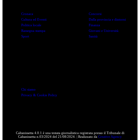
Cronaca
Concorsi
Cultura ed Eventi
Dalla provincia e dintorni
Politica locale
Finanza
Rassegna stampa
Giovani e Università
Sport
Sanità
Link utili
Chi siamo
Privacy & Cookie Policy
Caltanissetta 4.0.1 è una testata giornalistica registrata presso il Tribunale di
Caltanissetta n.03/2024 del 21/08/2024. | Realizzato da
Creative Agency