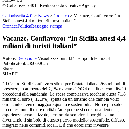
Follow US
© Caltanissetta401 | Realizzato da Creative Agency
Caltanissetta 401
>
News
>
Cronaca
>
Vacanze, Conflavoro: “In
Sicilia attesi 4,4 milioni di turisti italiani”
Cronaca
Politica
Rassegna stampa
Vacanze, Conflavoro: “In Sicilia attesi 4,4
milioni di turisti italiani”
Autore:
Redazione
Visualizzazioni: 334
Tempo di lettura: 4
Pubblicato il: 28/06/2025
Share
SHARE
“Il Centro Studi Conflavoro stima per l’estate italiana 268 milioni di
presenze, in aumento del 2,1% rispetto al 2024 e in linea con i livelli
precedenti alla pandemia. La spesa complessiva toccherà quota 71,8
miliardi di euro (+12,3%), spinta da un turismo che cambia volto
orientandosi verso maggiore qualità e sostenibilità. Non è più solo
una questione di mare o città d’arte perché si cercano autenticità,
esperienze personalizzate, territori da scoprire. I borghi stanno
diventando il simbolo di questo nuovo modello: sostenibile, diffuso,
integrato nelle comunità locali. È lì che dobbiamo investire”,