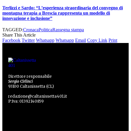
Terlizzi e Sardo: “L’esperienza straordinaria del convegno di
montagna terapia a Brescia rappresenta un modello di
innovazione e inclusione”
TAGGED:
Cronaca
Politica
Rassegna stampa
Share This Article
Facebook
Twitter
Whatsapp
Whatsapp
Email
Copy Link
Print
Direttore responsabile
Sergio Cirlinci
93100 Caltanissetta (CL)
redazione@caltanissetta401.it
P:Iva: 01392140859
Categorie
Categorie