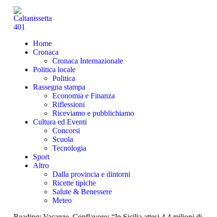
Home
Cronaca
Cronaca Internazionale
Politica locale
Politica
Rassegna stampa
Economia e Finanza
Riflessioni
Riceviamo e pubblichiamo
Cultura ed Eventi
Concorsi
Scuola
Tecnologia
Sport
Altro
Dalla provincia e dintorni
Ricette tipiche
Salute & Benessere
Meteo
Reading:
Vacanze, Conflavoro: “In Sicilia attesi 4,4 milioni di