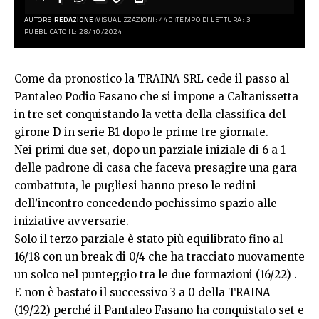
AUTORE:
REDAZIONE
VISUALIZZAZIONI: 440
TEMPO DI LETTURA: 3
PUBBLICATO IL: 28/10/2024
Come da pronostico la TRAINA SRL cede il passo al
Pantaleo Podio Fasano che si impone a Caltanissetta
in tre set conquistando la vetta della classifica del
girone D in serie B1 dopo le prime tre giornate.
Nei primi due set, dopo un parziale iniziale di 6 a 1
delle padrone di casa che faceva presagire una gara
combattuta, le pugliesi hanno preso le redini
dell’incontro concedendo pochissimo spazio alle
iniziative avversarie.
Solo il terzo parziale è stato più equilibrato fino al
16/18 con un break di 0/4 che ha tracciato nuovamente
un solco nel punteggio tra le due formazioni (16/22) .
E non è bastato il successivo 3 a 0 della TRAINA
(19/22) perché il Pantaleo Fasano ha conquistato set e