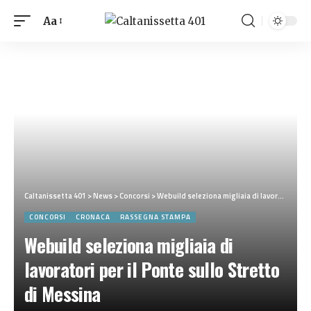
Aa
Caltanissetta 401
>
News
>
Concorsi
>
Webuild seleziona migliaia di lavoratori per il Ponte sullo Stretto di Messina
CONCORSI
CRONACA
RASSEGNA STAMPA
Webuild seleziona migliaia di
lavoratori per il Ponte sullo Stretto
di Messina