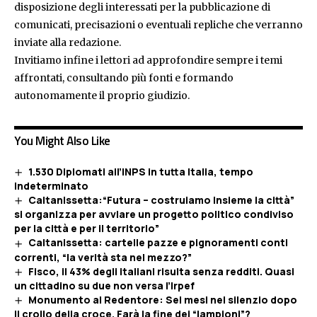
disposizione degli interessati per la pubblicazione di
comunicati, precisazioni o eventuali repliche che verranno
inviate alla redazione.
Invitiamo infine i lettori ad approfondire sempre i temi
affrontati, consultando più fonti e formando
autonomamente il proprio giudizio.
You Might Also Like
1.530 Diplomati all’INPS in tutta Italia, tempo
indeterminato
Caltanissetta:“Futura – costruiamo insieme la città”
si organizza per avviare un progetto politico condiviso
per la città e per il territorio”
Caltanissetta: cartelle pazze e pignoramenti conti
correnti, “la verità sta nel mezzo?”
Fisco, il 43% degli italiani risulta senza redditi. Quasi
un cittadino su due non versa l’Irpef
Monumento al Redentore: Sei mesi nel silenzio dopo
il crollo della croce. Farà la fine dei “lampioni”?