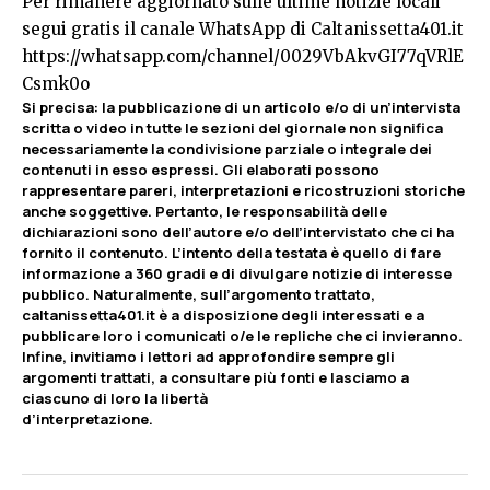
Per rimanere aggiornato sulle ultime notizie locali
segui gratis il canale WhatsApp di Caltanissetta401.it
https://whatsapp.com/channel/0029VbAkvGI77qVRlE
Csmk0o
Si precisa
:
la pubblicazione di un articolo e/o di un’intervista
scritta o video in tutte le sezioni del giornale non significa
necessariamente la condivisione parziale o integrale dei
contenuti in esso espressi. Gli elaborati possono
rappresentare pareri, interpretazioni e ricostruzioni storiche
anche soggettive. Pertanto, le responsabilità delle
dichiarazioni sono dell’autore e/o dell’intervistato che ci ha
fornito il contenuto. L’intento della testata è quello di fare
informazione a 360 gradi e di divulgare notizie di interesse
pubblico. Naturalmente, sull’argomento trattato,
caltanissetta401.it è a disposizione degli interessati e a
pubblicare loro i comunicati o/e le repliche che ci invieranno.
Infine, invitiamo i lettori ad approfondire sempre gli
argomenti trattati, a consultare più fonti e lasciamo a
ciascuno di loro la libertà
d’interpretazione.