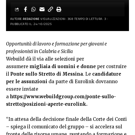
AUTORE:
REDAZIONE
VISUALIZZAZIONI: 368
TEMPO DI LETTURA: 3
PUBBLICATO IL: 24/10/2025
Opportunità di lavoro e formazione per giovani e
professionisti in Calabria e Sicilia
Webuild dà il via alle selezioni per
assumere
migliaia di uomini e donne
per costruire
il
Ponte sullo Stretto di Messina
. Le
candidature
per le assunzioni
da parte di Eurolink dovranno
essere inviate
a
https://www.webuildgroup.com/ponte-sullo-
stretto/posizioni-aperte-eurolink
.
“In attesa della decisione finale della Corte dei Conti
– spiega il comunicato del gruppo – si accelera sul
fronte delle risorse umane, puntando a formazione e