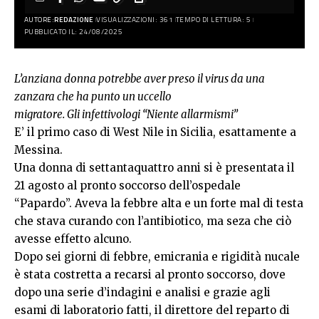
AUTORE:
REDAZIONE
VISUALIZZAZIONI: 361
TEMPO DI LETTURA: 5
PUBBLICATO IL: 24/08/2025
L’anziana donna potrebbe aver preso il virus da una
zanzara che ha punto un uccello
migratore. Gli infettivologi “Niente allarmismi”
E’ il primo caso di West Nile in Sicilia, esattamente a
Messina.
Una donna di settantaquattro anni si è presentata il
21 agosto al pronto soccorso dell’ospedale
“Papardo”. Aveva la febbre alta e un forte mal di testa
che stava curando con l’antibiotico, ma seza che ciò
avesse effetto alcuno.
Dopo sei giorni di febbre, emicrania e rigidità nucale
è stata costretta a recarsi al pronto soccorso, dove
dopo una serie d’indagini e analisi e grazie agli
esami di laboratorio fatti, il direttore del reparto di