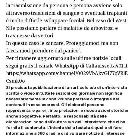
la trasmissione da persona e persona avviene solo
attraverso trasfusioni di sangue o eventuali trapianti
è molto difficile sviluppare focolai. Nel caso del West
Nile possiamo parlare di malattie da arbovirosi e
trasmesse da vettori.
In questo caso le zanzare. Proteggiamoci ma non
facciamoci prendere dal panico”.
Per rimanere aggiornato sulle ultime notizie locali
segui gratis il canale WhatsApp di Caltanissetta401.it
https://whatsapp.com/channel/0029VbAkvGI77qVRlE
Csmk0o
Si precisa: la pubblicazione di un articolo e/o di un’intervista
scritta o video in tutte le sezioni del giornale non significa
necessariamente la condivisione parziale o integrale dei
contenuti in esso espressi. Gli elaborati possono
rappresentare pareri, interpretazioni e ricostruzioni storiche
anche soggettive. Pertanto, le responsabilità delle
dichiarazioni sono dell’autore e/o dell’intervistato che ci ha
fornito il contenuto. L’intento della testata è quello di fare
informazione a 360 gradi e di divulgare notizie di interesse