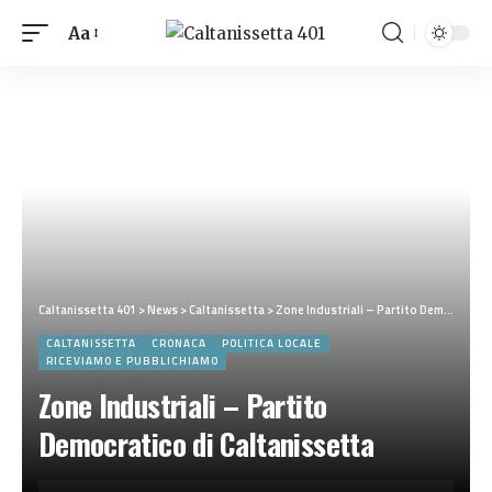
Aa
Caltanissetta 401
>
News
>
Caltanissetta
>
Zone Industriali – Partito Democratico di Caltanissetta
CALTANISSETTA
CRONACA
POLITICA LOCALE
RICEVIAMO E PUBBLICHIAMO
Zone Industriali – Partito
Democratico di Caltanissetta