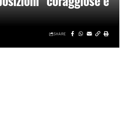
 posizioni “coraggiose e
SHARE