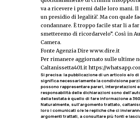
va a ricevere i premi dalle loro mani. I
un presidio di legalità’. Ma con quale f
condannare. È troppo facile star li a far
smetteremo di ricordarvelo”. Così in A
Camera.
Fonte Agenzia Dire www.dire.it
Per rimanere aggiornato sulle ultime no
Caltanissetta401.it
https://whatsapp.
Si precisa: la pubblicazione di un articolo e/o di 
significa necessariamente la condivisione parzia
possono rappresentare pareri, interpretazioni e 
responsabilità delle dichiarazioni sono dell’autor
della testata è quello di fare informazione a 360
Naturalmente, sull’argomento trattato, caltaniss
loro i comunicati o/e le repliche che ci invierann
argomenti trattati, a consultare più fonti e lasc