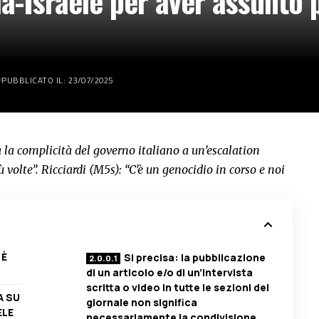
lia-Israele per aver assunto
PUBBLICATO IL: 23/07/2025
a la complicità del governo italiano a un’escalation
volte”. Ricciardi (M5s): “C’è un genocidio in corso e noi
 È
Si precisa: la pubblicazione
di un articolo e/o di un’intervista
scritta o video in tutte le sezioni del
A SU
giornale non significa
ELE
necessariamente la condivisione