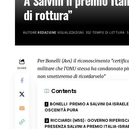
A Salvini il premio Ita
di rottura”
AUTORE:
REDAZIONE
VISUALIZZAZIONI: 352
TEMPO DI LETTURA: 5
Per Bonelli (Avs) il riconoscimento “certific
militare che l’ONU stessa ha condannato più 
SHARE
non smetteremo di ricordarvelo”
Contents
BONELLI: PREMIO A SALVINI DA ISRAELE
OSCENITÀ PURA
RICCIARDI (M5S): GOVERNO RIFERISC
PRESENZA SALVINI A PREMIO ITALIA-ISRA