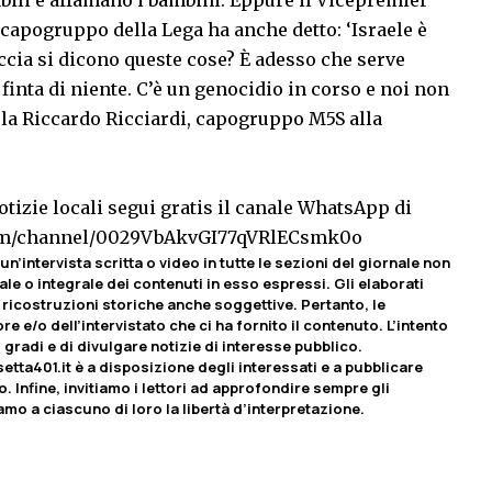
l capogruppo della Lega ha anche detto: ‘Israele è
accia si dicono queste cose? È adesso che serve
 finta di niente. C’è un genocidio in corso e noi non
ula Riccardo Ricciardi, capogruppo M5S alla
tizie locali segui gratis il canale WhatsApp di
com/channel/0029VbAkvGI77qVRlECsmk0o
un’intervista scritta o video in tutte le sezioni del giornale non
le o integrale dei contenuti in esso espressi. Gli elaborati
ricostruzioni storiche anche soggettive. Pertanto, le
e e/o dell’intervistato che ci ha fornito il contenuto. L’intento
 gradi e di divulgare notizie di interesse pubblico.
etta401.it è a disposizione degli interessati e a pubblicare
o. Infine, invitiamo i lettori ad approfondire sempre gli
iamo a ciascuno di loro la libertà d’interpretazione.