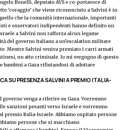
 Angelo Bonelli, deputato AVS e co-portavoce di
to ‘coraggio’ che viene riconosciuto a Salvini è in
 quello che la comunità internazionale, importanti
risti e osservatori indipendenti hanno definito un
Israele a Salvini non rafforza alcun legame
ità del governo italiano a un’escalation militare
e. Mentre Salvini veniva premiato i carri armati
stinesi, un atto criminale. Io mi vergogno di questo
e bambini a Gaza rifiutandosi di adottare
CA SU PRESENZA SALVINI A PREMIO ITALIA-
l governo venga a riferire su Gaza. Vorremmo
lle sanzioni pesanti verso Israele e vorremmo
al premio Italia-Israele. Abbiamo ospitato persone
. Abbiamo persone che si macchiano
ili e affamano i bambini. Eppure il Vicepremier