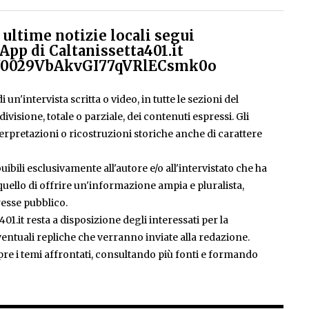
ultime notizie locali segui
App di Caltanissetta401.it
el/0029VbAkvGI77qVRlECsmk0o
 un'intervista scritta o video, in tutte le sezioni del
isione, totale o parziale, dei contenuti espressi. Gli
rpretazioni o ricostruzioni storiche anche di carattere
ibili esclusivamente all'autore e/o all'intervistato che ha
è quello di offrire un'informazione ampia e pluralista,
esse pubblico.
401.it resta a disposizione degli interessati per la
entuali repliche che verranno inviate alla redazione.
pre i temi affrontati, consultando più fonti e formando