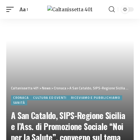
Aa
Caltanissetta 401
>
News
>
Cronaca
>
A San Cataldo, SIPS-Regione Sicilia e l’Ass. di Promozione Sociale “Noi per la Salute”, convegno sul tema “Riflettere sui contesti della Promozione della Salute”
CRONACA
CULTURA ED EVENTI
RICEVIAMO E PUBBLICHIAMO
SANITÀ
A San Cataldo, SIPS-Regione Sicilia
e l’Ass. di Promozione Sociale “Noi
per la Salute”, convegno sul tema