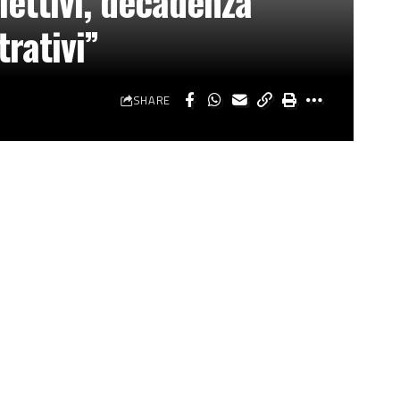
ettivi, decadenza
rativi”
SHARE