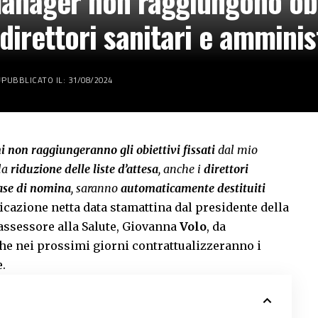
manager non raggiungono obi
irettori sanitari e amminist
PUBBLICATO IL: 31/08/2024
iani non raggiungeranno gli obiettivi fissati
dal mio
 la
riduzione delle liste d’attesa
, anche i
direttori
fase di nomina
, saranno
automaticamente destituiti
ndicazione netta data stamattina dal presidente della
l’assessore alla Salute, Giovanna
Volo
, da
 che nei prossimi giorni contrattualizzeranno i
e.