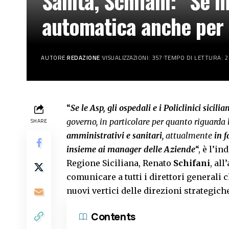
Sanità, Schifani: “Se 
automatica anche per d
AUTORE:
REDAZIONE
VISUALIZZAZIONI: 357
TEMPO DI LETTURA: 2
“
Se le Asp, gli ospedali e i Policlinici sicil
governo, in particolare per quanto riguarda
SHARE
amministrativi e sanitari
, attualmente
in 
insieme ai manager delle Aziende
“, è l’i
Regione Siciliana, Renato
Schifani
, al
comunicare a tutti i direttori generali
nuovi vertici delle direzioni strategich
Contents