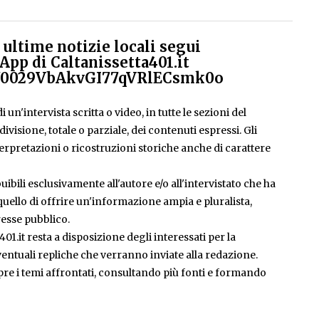
ultime notizie locali segui
App di Caltanissetta401.it
el/0029VbAkvGI77qVRlECsmk0o
 un'intervista scritta o video, in tutte le sezioni del
isione, totale o parziale, dei contenuti espressi. Gli
rpretazioni o ricostruzioni storiche anche di carattere
ibili esclusivamente all'autore e/o all'intervistato che ha
è quello di offrire un'informazione ampia e pluralista,
esse pubblico.
401.it resta a disposizione degli interessati per la
entuali repliche che verranno inviate alla redazione.
pre i temi affrontati, consultando più fonti e formando