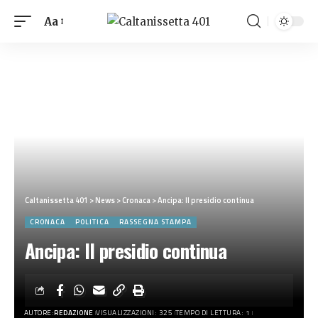
Aa
Caltanissetta 401
>
News
>
Cronaca
>
Ancipa: Il presidio continua
CRONACA
POLITICA
RASSEGNA STAMPA
Ancipa: Il presidio continua
AUTORE:
REDAZIONE
VISUALIZZAZIONI: 325
TEMPO DI LETTURA: 1