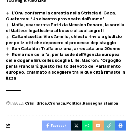
You Might Also Like
L’Onu conferma la carestia nella Striscia di Gaza.
Gueterres: “Un disastro provocato dall’uomo”
Mafia, scarcerata Patrizia Messina Denaro, la sorella
di Matteo: legatissima al boss e ai suoi segreti
Caltanissetta: Via d’Amelio, chiesto rinvio a giudizio
per poliziotti che deposero al processo depistaggio
San Cataldo: Truffa anziana, arrestata una 20enne
Roma non ce la fa, per la sede dell’Agenzia europea
delle dogane Bruxelles sceglie Lille. Macron: “Orgoglio
per la Francia”È questo l’esito del voto del Parlamento
europeo, chiamato a scegliere tra le due città rimaste in
lizza
TAGGED:
Crisi idrica
Cronaca
Politica
Rassegna stampa
Facebook